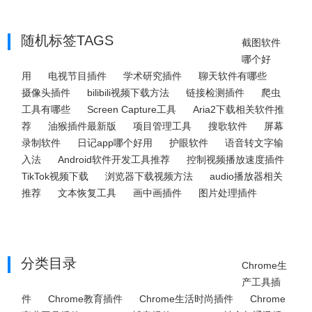
随机标签TAGS
截图软件
哪个好
用
电视节目插件
学术研究插件
聊天软件有哪些
摄像头插件
bilibili视频下载方法
链接检测插件
爬虫
工具有哪些
Screen Capture工具
Aria2下载相关软件推
荐
油猴插件最新版
项目管理工具
搜歌软件
屏幕
录制软件
日记app哪个好用
护眼软件
语音转文字输
入法
Android软件开发工具推荐
控制视频播放速度插件
TikTok视频下载
浏览器下载视频方法
audio播放器相关
推荐
文本恢复工具
画中画插件
图片处理插件
分类目录
Chrome生
产工具插
件
Chrome教育插件
Chrome生活时尚插件
Chrome