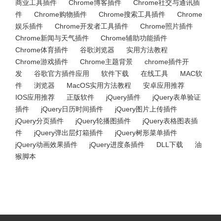
商业工具插件
Chrome博客插件
Chrome社交与通讯插
件
Chrome购物插件
Chrome搜索工具插件
Chrome
娱乐插件
Chrome开发者工具插件
Chrome照片插件
Chrome新闻与天气插件
Chrome辅助功能插件
Chrome体育插件
谷歌浏览器
实用方法教程
Chrome游戏插件
Chrome主题背景
chrome插件开
发
谷歌官方插件应用
软件下载
在线工具
MAC软
件
浏览器
MacOS实用方法教程
安卓应用推荐
IOS应用推荐
正版软件
jQuery插件
jQuery表单验证
插件
jQuery日历时间插件
jQuery图片上传插件
jQuery分页插件
jQuery轮播图插件
jQuery表格图表插
件
jQuery弹出层灯箱插件
jQuery树形菜单插件
jQuery动画效果插件
jQuery进度条插件
DLL下载
油
猴脚本