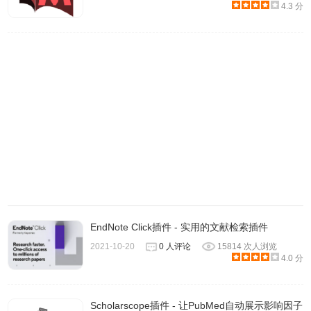
NoteExpress网络捕手插件下载安装
4.3 分
离线安装的方法参照一下方法：
NoteExpress网络捕手插件
老版本
，首先在标签页输入
Chrome浏览器
【chrome://extensions/】进入chrome扩展程序，解压你在
本站下载的插件，并拖入扩展程序页即可。
EndNote Click插件 - 实用的文献检索插件
2021-10-20
0 人评论
15814 次人浏览
4.0 分
2.最新版本的chrome浏览器直接拖放安装时会出现“程序包
无效CRX-HEADER-INVALID”的报错信息，参照：
Chrome
Scholarscope插件 - 让PubMed自动展示影响因子