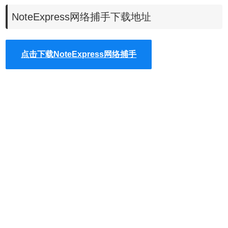
3、支持文件夹信息统计和数据分析
NoteExpress网络捕手下载地址
做过文献计量分析的的小伙伴肯定知道词频分析、词云图、
词共现关系图等，对这个软件就可以实现。
4、可以显示影响因子和国内外收录范围
点击下载NoteExpress网络捕手
可以从这两个内容侧面展示文献所在来源刊物的水平，可为
选择高文献提供数据支撑。
NoteExpress网络捕手插件特色
1.多屏幕、跨平台协同工作
NoteExpress客户端、浏览器插件和青提文献App，让您在不
同屏幕、不同平台之间，利用碎片时间，高效地完成文献追
踪和收集工作。
2.灵活多样的分类方法
传统的树形结构分类与灵活的标签标记分类，让您在管理文
献时更加得心应手。