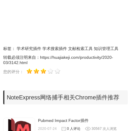
3.全文智能识别 题录自动补全
智能识别全文文件中的标题、DOI等关键信息，并自动更新
补全题录元数据。
4.强大的期刊管理器
内置近五年的JCR期刊影响因子、国内外主流期刊收录范围
和中科院期刊分区数据，在您添加文献的同时，自动匹配填
标签：
学术研究插件
学术搜索插件
文献检索工具
知识管理工具
充相关信息。
转载必须注明来自：
https://huajiakeji.com/productivity/2020-
03/3142.html
5.支持两大主流写作软件
用户在使用微软Office Word或金山WPS 文字撰写科研论文
您的评分：
时，利用内置的写作插件可以实现边写作边引用参考文献。
6.丰富的参考文献输出样式
内置近四千种国内外期刊、学位论文及国家、协会标准的参
NoteExpress网络捕手相关Chrome插件推荐
考文献格式，支持格式一键转换，支持生成校对报告，支持
多国语言模板，支持双语输出。
Pubmed Impact Factor插件
2020-07-24
0 人评论
30567 次人浏览