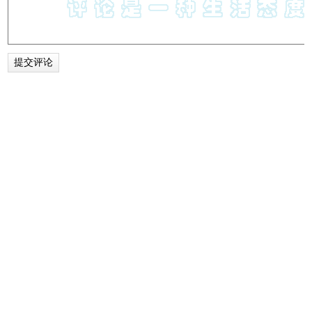
6.NoteExpress网络捕手插件还支持将网页分享，只需用微信
扫描二维码即可。
NoteExpress网络捕手插件联系方式
提供方：北京爱琴海乐之技术有限公司