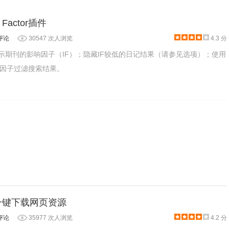
t Factor插件
评论
30547 次人浏览
4.3 分
显示期刊的影响因子（IF）；隐藏IF较低的日记结果（请参见选项）；使用
因子过滤搜索结果。
，点击插件图标会出现下图，在搜索框中输入要搜索的信息后点
 - 一键下载网页资源
评论
35977 次人浏览
4.2 分