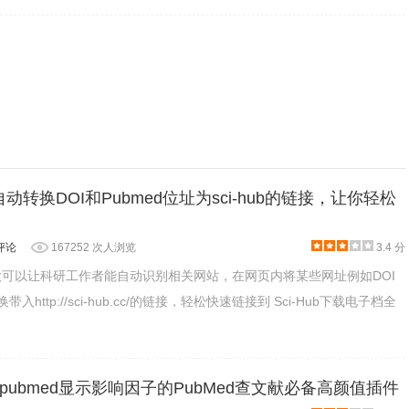
还可以在摘要记录页面中，单击“下载”按钮。
nks:自动转换DOI和Pubmed位址为sci-hub的链接，让你轻松
评论
167252 次人浏览
3.4 分
nks是一款可以让科研工作者能自动识别相关网站，在网页内将某些网址例如DOI
带入http://sci-hub.cc/的链接，轻松快速链接到 Sci-Hub下载电子档全
ubmed显示影响因子的PubMed查文献必备高颜值插件