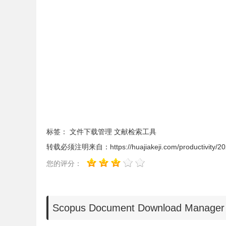
1、Scopus Document Download Manager插件
离
签页输入【chrome://extensions/】进入
标签：
文件下载管理
文献检索工具
转载必须注明来自：
https://huajiakeji.com/productivity/
您的评分：
Scopus Document Download M
2、
最新版本的chrome浏览器直接拖放安装时会出现“
Chrome插件安装时出现"CRX-HEADER-INVALI