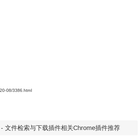
线安装的方法参照一下方法：老版本
Chrome浏览器
，首先在标
chrome扩展程序，解压你在本站下载的插件，并拖入扩展程序页即可。
2020-08/3386.html
anager - 文件检索与下载插件相关Chrome插件推荐
程序包无效CRX-HEADER-INVALID”的报错信息，参照：
D"解决方法
，安装好后即可使用。