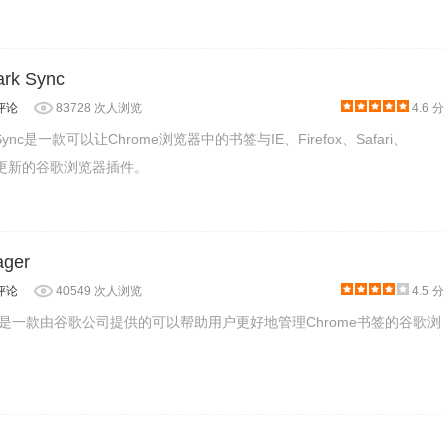
rk Sync
评论
83728 次人浏览
4.6 分
rk Sync是一款可以让Chrome浏览器中的书签与IE、Firefox、Safari、
步更新的谷歌浏览器插件。
书签，可以直接在chrome的地址栏中进行搜索，这有可能会和用户的历
ager
评论
40549 次人浏览
4.5 分
设置界面，方便地对已经添加的书签进行管理。
nager是一款由谷歌公司提供的可以帮助用户更好地管理Chrome书签的谷歌浏