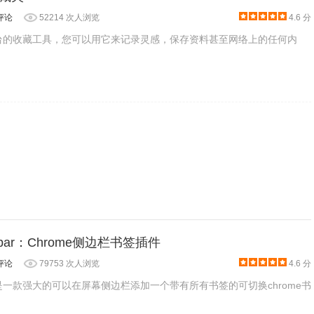
评论
52214 次人浏览
4.6 分
款跨平台的收藏工具，您可以用它来记录灵感，保存资料甚至网络上的任何内
中，用户可以看到已经添加的所有书签列表，并通过该界面中的添加、删
，如图所示：
idebar：Chrome侧边栏书签插件
评论
79753 次人浏览
4.6 分
debar是一款强大的可以在屏幕侧边栏添加一个带有所有书签的可切换chrome书