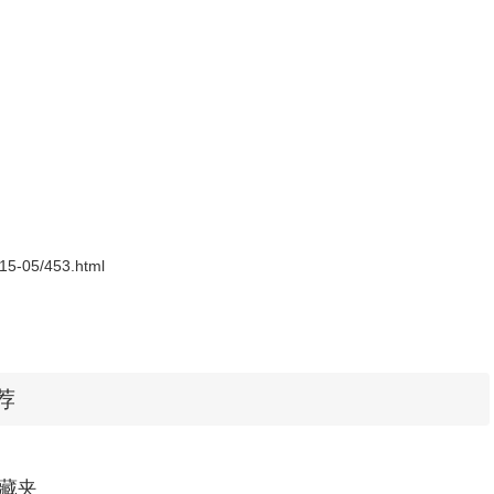
键字，就可以同步在地址栏的下方找到自己收藏的相关书签列表，
如图所示：
2015-05/453.html
推荐
收藏夹