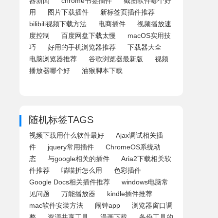
器新闻
chrome书签插件
截图软件哪个好
用
图片下载插件
新标签页插件推荐
bilibili视频下载方法
电商插件
视频播放速
度控制
百度网盘下载太慢
macOS实用技
巧
好用的手机浏览器推荐
下载器大全
电脑浏览器推荐
谷歌浏览器最新版
视频
播放器哪个好
油猴脚本下载
随机标签TAGS
视频下载用什么软件最好
Ajax调试相关插
件
jquery常用插件
ChromeOS系统动
态
与google相关的插件
Aria2下载相关软
件推荐
喵喵折怎么用
色彩插件
Google Docs相关插件推荐
windows电脑常
见问题
万能播放器
kindle插件推荐
mac软件安装方法
闹钟app
浏览器窗口调
整
资源共享工具
漫画下载
备份工具的