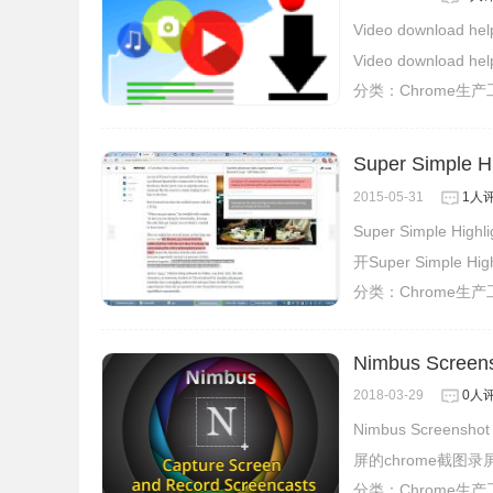
Video downl
Video downlo
分类：
Chrome生
Super Simple 
2015-05-31
1人
Super Simpl
开Super Simpl
分类：
Chrome生
Nimbus Screens
2018-03-29
0人
Nimbus Screen
屏的chrome截图
分类：
Chrome生