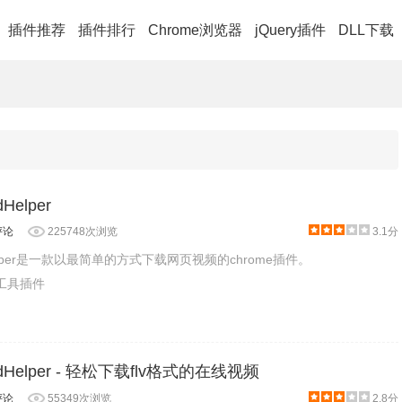
插件推荐
插件排行
Chrome浏览器
jQuery插件
DLL下载
dHelper
评论
225748次浏览
3.1分
adHelper是一款以最简单的方式下载网页视频的chrome插件。
产工具插件
oadHelper - 轻松下载flv格式的在线视频
评论
55349次浏览
2.8分