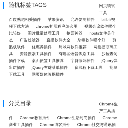
随机标签TAGS
网页调试
工具
百度贴吧相关插件
苹果资讯
允许复制插件
bilibili视
频下载方法
chrome扩展程序怎么用
视频会议软件哪个
比较好
图片批量处理工具
抢票神器
hosts文件是什
么
广告过滤器
直播软件大全
杀毒软件哪个好
剪
贴板软件
优惠券插件
局域网软件推荐
网盘提取码工
具
资源搜索工具插件
有哪些语音识别工具
沙拉查词
插件下载
桌面便签工具推荐
字符编码插件
jQuery弹
出层插件
jQuery右键菜单插件
多线程下载工具
批量
下载工具
网页媒体嗅探插件
分类目录
Chrome生
产工具插
件
Chrome教育插件
Chrome生活时尚插件
Chrome
商业工具插件
Chrome博客插件
Chrome社交与通讯插