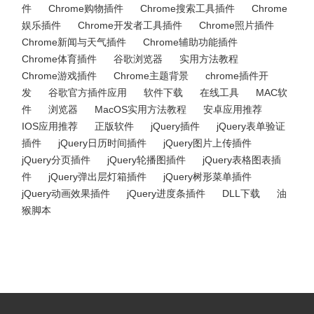
件
Chrome购物插件
Chrome搜索工具插件
Chrome
娱乐插件
Chrome开发者工具插件
Chrome照片插件
Chrome新闻与天气插件
Chrome辅助功能插件
Chrome体育插件
谷歌浏览器
实用方法教程
Chrome游戏插件
Chrome主题背景
chrome插件开
发
谷歌官方插件应用
软件下载
在线工具
MAC软
件
浏览器
MacOS实用方法教程
安卓应用推荐
IOS应用推荐
正版软件
jQuery插件
jQuery表单验证
插件
jQuery日历时间插件
jQuery图片上传插件
jQuery分页插件
jQuery轮播图插件
jQuery表格图表插
件
jQuery弹出层灯箱插件
jQuery树形菜单插件
jQuery动画效果插件
jQuery进度条插件
DLL下载
油
猴脚本