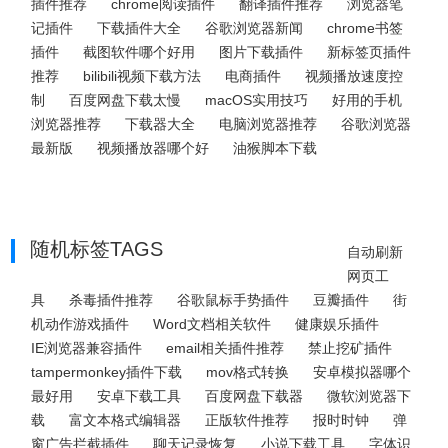
插件推荐
chrome阅读插件
翻译插件推荐
浏览器笔
记插件
下载插件大全
谷歌浏览器新闻
chrome书签
插件
截图软件哪个好用
图片下载插件
新标签页插件
推荐
bilibili视频下载方法
电商插件
视频播放速度控
制
百度网盘下载太慢
macOS实用技巧
好用的手机
浏览器推荐
下载器大全
电脑浏览器推荐
谷歌浏览器
最新版
视频播放器哪个好
油猴脚本下载
随机标签TAGS
自动刷新
网页工
具
杀毒插件推荐
谷歌鼠标手势插件
豆瓣插件
街
机动作游戏插件
Word文档相关软件
健康娱乐插件
IE浏览器兼容插件
email相关插件推荐
禁止挖矿插件
tampermonkey插件下载
mov格式转换
安卓模拟器哪个
最好用
安卓下载工具
百度网盘下载器
微软浏览器下
载
富文本格式编辑器
正版软件推荐
报时时钟
弹
窗广告拦截插件
聊天记录恢复
小说下载工具
字体识