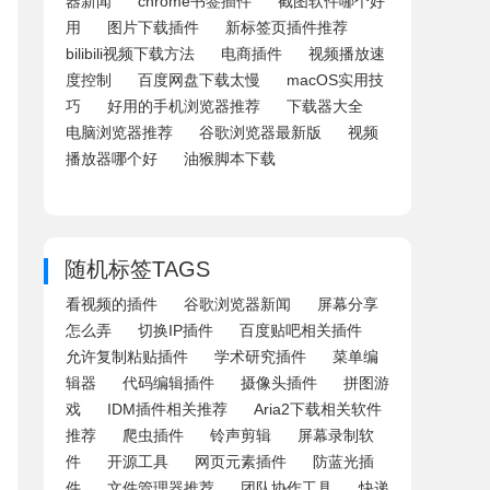
器新闻
chrome书签插件
截图软件哪个好
用
图片下载插件
新标签页插件推荐
bilibili视频下载方法
电商插件
视频播放速
度控制
百度网盘下载太慢
macOS实用技
巧
好用的手机浏览器推荐
下载器大全
电脑浏览器推荐
谷歌浏览器最新版
视频
播放器哪个好
油猴脚本下载
随机标签TAGS
看视频的插件
谷歌浏览器新闻
屏幕分享
怎么弄
切换IP插件
百度贴吧相关插件
允许复制粘贴插件
学术研究插件
菜单编
辑器
代码编辑插件
摄像头插件
拼图游
戏
IDM插件相关推荐
Aria2下载相关软件
推荐
爬虫插件
铃声剪辑
屏幕录制软
件
开源工具
网页元素插件
防蓝光插
件
文件管理器推荐
团队协作工具
快递