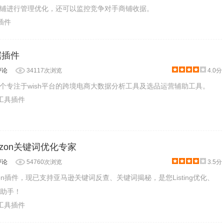
铺进行管理优化，还可以监控竞争对手商铺收据。
物插件
据插件
评论
34117次浏览
4.0分
一个专注于wish平台的跨境电商大数据分析工具及选品运营辅助工具。
业工具插件
azon关键词优化专家
评论
54760次浏览
3.5分
on插件，现已支持亚马逊关键词反查、关键词揭秘，是您Listing优化、
能助手！
业工具插件