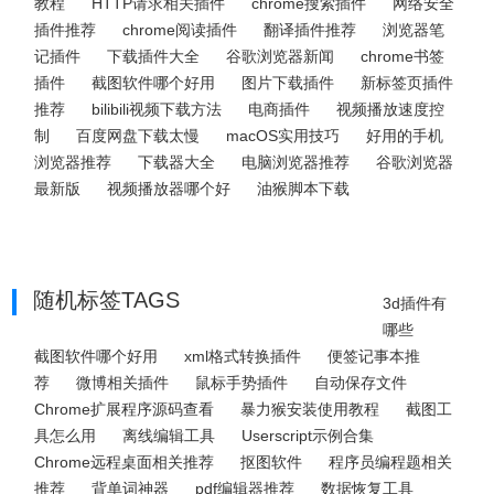
教程
HTTP请求相关插件
chrome搜索插件
网络安全
插件推荐
chrome阅读插件
翻译插件推荐
浏览器笔
记插件
下载插件大全
谷歌浏览器新闻
chrome书签
插件
截图软件哪个好用
图片下载插件
新标签页插件
推荐
bilibili视频下载方法
电商插件
视频播放速度控
制
百度网盘下载太慢
macOS实用技巧
好用的手机
浏览器推荐
下载器大全
电脑浏览器推荐
谷歌浏览器
最新版
视频播放器哪个好
油猴脚本下载
随机标签TAGS
3d插件有
哪些
截图软件哪个好用
xml格式转换插件
便签记事本推
荐
微博相关插件
鼠标手势插件
自动保存文件
Chrome扩展程序源码查看
暴力猴安装使用教程
截图工
具怎么用
离线编辑工具
Userscript示例合集
Chrome远程桌面相关推荐
抠图软件
程序员编程题相关
推荐
背单词神器
pdf编辑器推荐
数据恢复工具