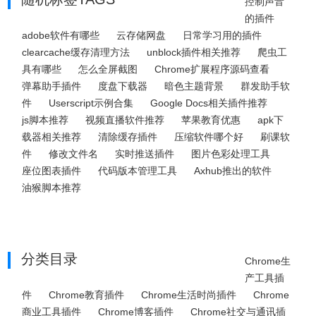
控制声音
的插件
adobe软件有哪些
云存储网盘
日常学习用的插件
clearcache缓存清理方法
unblock插件相关推荐
爬虫工
具有哪些
怎么全屏截图
Chrome扩展程序源码查看
弹幕助手插件
度盘下载器
暗色主题背景
群发助手软
件
Userscript示例合集
Google Docs相关插件推荐
js脚本推荐
视频直播软件推荐
苹果教育优惠
apk下
载器相关推荐
清除缓存插件
压缩软件哪个好
刷课软
件
修改文件名
实时推送插件
图片色彩处理工具
座位图表插件
代码版本管理工具
Axhub推出的软件
油猴脚本推荐
分类目录
Chrome生
产工具插
件
Chrome教育插件
Chrome生活时尚插件
Chrome
商业工具插件
Chrome博客插件
Chrome社交与通讯插