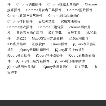
件
Chrome购物插件
Chrome搜索工具插件
Chrome
娱乐插件
Chrome开发者工具插件
Chrome照片插件
Chrome新闻与天气插件
Chrome辅助功能插件
Chrome体育插件
谷歌浏览器
实用方法教程
Chrome游戏插件
Chrome主题背景
chrome插件开
发
谷歌官方插件应用
软件下载
在线工具
MAC软
件
浏览器
MacOS实用方法教程
安卓应用推荐
IOS应用推荐
正版软件
jQuery插件
jQuery表单验证
插件
jQuery日历时间插件
jQuery图片上传插件
jQuery分页插件
jQuery轮播图插件
jQuery表格图表插
件
jQuery弹出层灯箱插件
jQuery树形菜单插件
jQuery动画效果插件
jQuery进度条插件
DLL下载
油
猴脚本