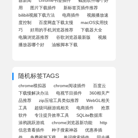
器新闻
chrome书签插件
截图软件哪个好
用
图片下载插件
新标签页插件推荐
bilibili视频下载方法
电商插件
视频播放速
度控制
百度网盘下载太慢
macOS实用技
巧
好用的手机浏览器推荐
下载器大全
电脑浏览器推荐
谷歌浏览器最新版
视频
播放器哪个好
油猴脚本下载
随机标签TAGS
chrome模拟器
chrome阅读插件
百度云
下载慢解决办法
电视节目插件
360相关产
品推荐
zip压缩工具类似推荐
WebGL相关
工具
超级玛丽游戏相关
电商插件
抢票
软件
专注提升效率工具
SQLite数据库
涂鸦跳跃游戏
chrome浏览器新功能
http
信息查看插件
种子搜索神器
优惠券插
件
免费视频下载
单词搜索插件
同步播