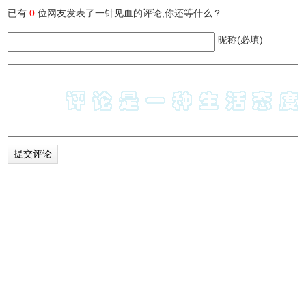
已有
0
位网友发表了一针见血的评论,你还等什么？
知乎文章下载插件注意事项
昵称(必填)
1、如果没有出现下载按钮，刷新当前页面即可。
2、这款插件只能在知乎用户的文章专栏页面生效。
知乎文章下载插件联系方式
提供方： ginkosin