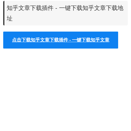
1、知乎文章下载插件离线安装的方法参照一下方法：老版本
知乎文章下载插件 - 一键下载知乎文章下载地
Chrome浏览器，首先在标签页输入
【chrome://extensions/】进入chrome扩展程序，解压你在本
址
站下载的插件，并拖入扩展程序页即可。
点击下载知乎文章下载插件 - 一键下载知乎文章
2、最新版本的chrome浏览器直接拖放安装时会出现“程序包
无效CRX-HEADER-INVALID”的报错信息，参照：
Chrome
插件安装时出现"CRX-HEADER-INVALID"解决方法
，安装