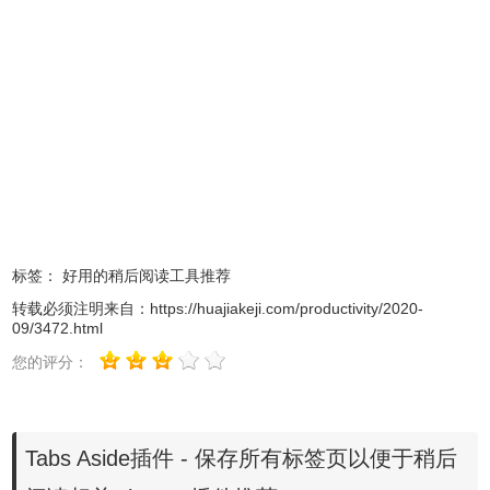
无效CRX-HEADER-INVALID”的报错信息，参照：
Chrome
插件安装时出现"CRX-HEADER-INVALID"解决方法
，安装
好后即可使用。
标签：
好用的稍后阅读工具推荐
转载必须注明来自：
https://huajiakeji.com/productivity/2020-
09/3472.html
您的评分：
3、插件安装后会出现在
浏览器
右上方的插件栏中，点击插件
图标，可以看到目前的临时收藏夹是空的。选择【搁置当前
Tabs Aside插件 - 保存所有标签页以便于稍后
的所有标签页】，就可以将当前浏览器窗口中的所有标签页
保存起来了。