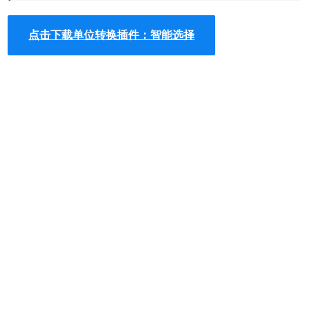
1.在谷歌浏览器中安装智能选择插件，并在Chrome的扩展器
中启动单位自动转换的功能，智能选择插件的下载地址可以
点击下载单位转换插件：智能选择
在本文的下方找到，离线智能选择插件的安装方法可参考：
怎么在谷歌浏览器中安装.crx扩展名的离线Chrome插件？
最
新谷歌浏览器离线安装版可以从这里下载：
https://huajiakeji.com/chrome/2014-09/177.html
。
2.在安装完成以后，如果用户在网页中遇到了不熟悉的英制
或外币等单位数值的时候，用户只需要选中需要转换的单位
数值，就可以自动启动智能选择插件并进行转换，如图所
示：