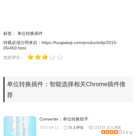
标签：
单位转换插件
转载必须注明来自：
https://huajiakeji.com/productivity/2015-
05/450.html
智能选择的注意事项
您的评分：
1.智能选择并不能保证能够转换所有的单位，其中能够转换
的单位包括但不限于常见外币、英制重量、英尺、华氏温
单位转换插件：智能选择相关Chrome插件推
度、油耗。
荐
2.用户初次安装智能选择插件以后，需要用户刷新当前的
chrome浏览器才可以生效。
Converter：单位转换助手
2015-09-11
0 人评论
23157 次人浏览
智能选择的联系方式
4.0 分