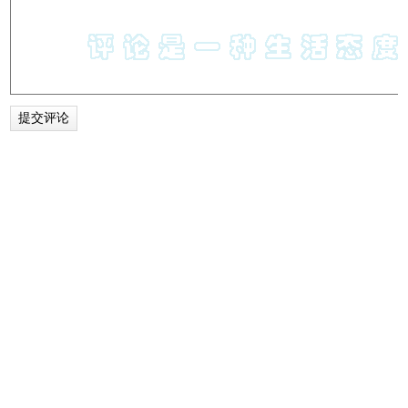
6、打字效果 Power Mode II
装逼指数：☆☆☆☆☆
推荐理由：这个就是美化的，装逼用的。喜欢的可以试试，让编
码不再单调。火焰特效，抖动都可以单独关闭。留下重力碎屑就
好了