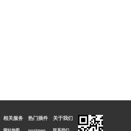
单击GenAllSetter btn两次时，将使用默认值自动生成所有Setter方
法。
GenAllSetter用法
单击主菜单中的工具-> Codehelper-> GenAllSetter按钮以生成代
码
GenDaoCode功能
一键根据pojo生成dao，service，sql和mybatis xml文件。
一键更新pojo文件时，优雅地更新sql，mybatis xml文件。
提供insert，insertList，select，update和delete方法。
单击即可生成多声波。
相关服务
热门插件
关于我们
自动识别pojo字段的注释，并添加为sql注释。
网站地图
postman
联系我们