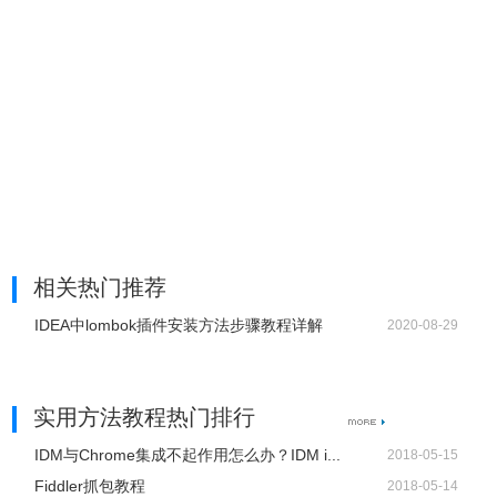
7、快捷跳转Action方法 RestfulToolkit
推荐指数：☆☆☆☆☆
推荐理由：spring的开发中经常有根据浏览器url找对应action方法
的需求，这个可以快捷的根据url跳转，不用findAll查询了
相关热门推荐
往日插件：
IDEA中lombok插件安装方法步骤教程详解
2020-08-29
实用方法教程热门排行
IDM与Chrome集成不起作用怎么办？IDM i...
2018-05-15
Fiddler抓包教程
2018-05-14