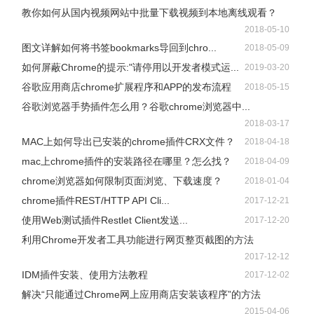
教你如何从国内视频网站中批量下载视频到本地离线观看？
2018-05-10
图文详解如何将书签bookmarks导回到chro...
2018-05-09
如何屏蔽Chrome的提示:"请停用以开发者模式运...
2019-03-20
谷歌应用商店chrome扩展程序和APP的发布流程
2018-05-15
谷歌浏览器手势插件怎么用？谷歌chrome浏览器中...
2018-03-17
MAC上如何导出已安装的chrome插件CRX文件？
2018-04-18
mac上chrome插件的安装路径在哪里？怎么找？
2018-04-09
chrome浏览器如何限制页面浏览、下载速度？
2018-01-04
chrome插件REST/HTTP API Cli...
2017-12-21
8、高亮提示 HighlightBracketPair
使用Web测试插件Restlet Client发送...
2017-12-20
利用Chrome开发者工具功能进行网页整页截图的方法
2017-12-12
推荐指数：☆☆☆☆☆
IDM插件安装、使用方法教程
2017-12-02
解决“只能通过Chrome网上应用商店安装该程序”的方法
推荐理由：括号开始结尾 高亮显示。 一眼就能看到！
2015-04-06