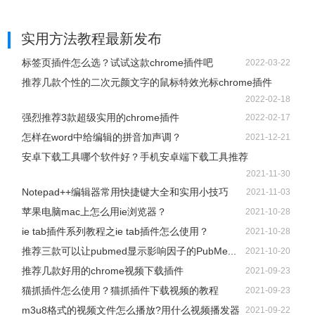
实用方法教程
最新发布
标签页插件怎么选？试试这款chrome插件吧
2022-03-22
推荐几款个性的二次元颜文字的鼠标特效光标chrome插件
2022-02-18
强烈推荐3款超级实用的chrome插件
2022-02-17
怎样在word中给编辑的拼音加声调？
2021-12-21
安卓下载工具哪个软件好？手机安卓端下载工具推荐
2021-11-30
Notepad++编辑器常用快捷键大全和实用小技巧
2021-11-03
9、转换大小写CamelCase 或 UpperLowerCapitalize
苹果电脑mac上怎么用ie浏览器？
2021-10-28
ie tab插件系列教程之ie tab插件怎么使用？
2021-10-28
推荐三款可以让pubmed显示影响因子的PubMe...
2021-10-20
推荐指数：☆☆☆☆☆
推荐几款好用的chrome视频下载插件
2021-09-23
猫抓插件怎么使用？猫抓插件下载视频的教程
2021-09-23
推荐理由：快捷转换格式：大小写 驼峰，下划线 中划线 等
m3u8格式的视频文件怎么播放?用什么视频播发器
2021-09-22