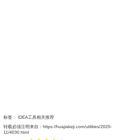
3、彩色括号 Rainbow Brackets
4、mybatis插件集合 ：MyBatis Log Plugin
MyBatisCodeHelperPro Free Mybatis plugin
推荐指数：☆☆☆☆☆
推荐理由：在sql的xml里也能智能提示了！酷 三个插件都装上
吧，相互补充
标签：
IDEA工具相关推荐
转载必须注明来自：
https://huajiakeji.com/utilities/2020-
11/4030.html