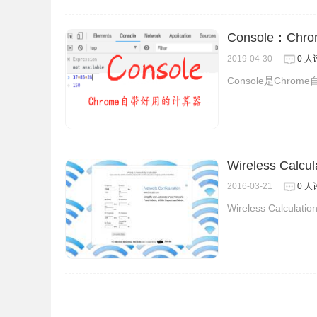
Console：C
2019-04-30
0 人
Console是Chr
Wireless Calcul
2016-03-21
0 人
Wireless Calc