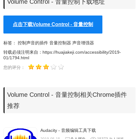
Volume Control - 音量控制下载地址
用
点击下载Volume Control - 音量控制
1.
离线安装chrome插件的方法均可参照：
怎么在谷歌浏览器中安
。如果你是最新版
chrome浏览器下载
，可以参考
装.crx扩展
。
标签：
控制声音的插件
音量控制器
声音增强器
chrome 67版本后
无法拖拽离线安装CRX格式插件的解决方法
转载必须注明来自：
https://huajiakeji.com/accessibility/2019-
01/1794.html
您的评分：
Volume Control - 音量控制相关Chrome插件
推荐
2、volume control-音量控制插件的使用，安装完毕后，我们
Audacity - 音频编辑工具下载
打开一个有音频输出的页面，再点击本插件就就可以进行音