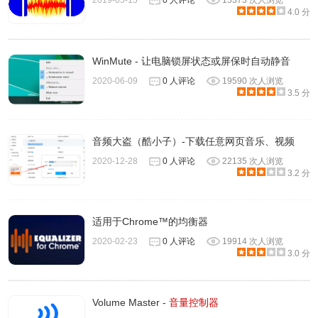
2019-05-15
0 人评论
15373 次人浏览
4.0 分
频控制了，点击音频控件左边的喇叭就可以立即静音该页
面。
WinMute - 让电脑锁屏状态或屏保时自动静音
2020-06-09
0 人评论
19590 次人浏览
3.5 分
音频大盗（酷小子）-下载任意网页音乐、视频
2020-12-28
0 人评论
22135 次人浏览
3.2 分
适用于Chrome™的均衡器
2020-02-23
0 人评论
19914 次人浏览
3.0 分
3、当我们打开了多个有音频输出的页面时音频控件下方就会
有多个页面标题，我们可以点击页面标题进行有音频输出页
面的快速切换
Volume Master -
音量控制器