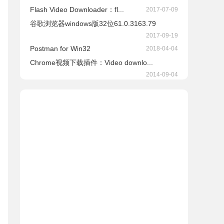
Flash Video Downloader：fl...
2017-07-09
谷歌浏览器windows版32位61.0.3163.79
2017-09-19
Postman for Win32
2018-04-04
Chrome视频下载插件：Video downlo...
2014-09-04