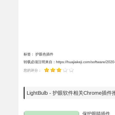
标签：
护眼色插件
转载必须注明来自：
https://huajiakeji.com/software/202
您的评分：
LightBulb - 护眼软件相关Chrome插
2、软件有两种方式控制亮度：1）手动设置日出
保护眼睛插件