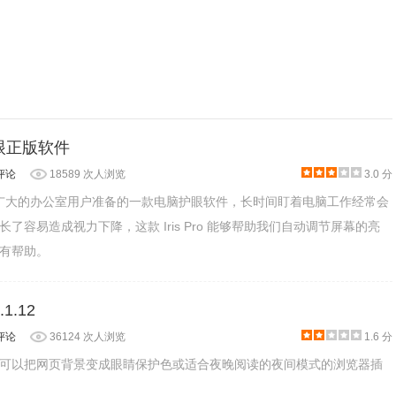
用一段时间。
业护眼正版软件
评论
18589 次人浏览
3.0 分
业版是为广大的办公室用户准备的一款电脑护眼软件，长时间盯着电脑工作经常会
了容易造成视力下降，这款 Iris Pro 能够帮助我们自动调节屏幕的亮
有帮助。
1.12
评论
36124 次人浏览
1.6 分
可以把网页背景变成眼睛保护色或适合夜晚阅读的夜间模式的浏览器插