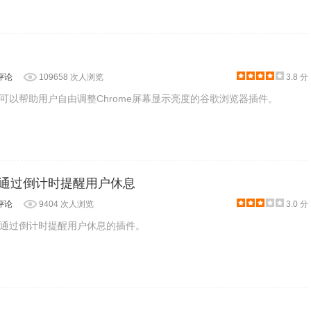
在日出、日落期间，有一个不知道多久的渐变区域，让色温能从白天的
K，亮度 85%。
评论
109658 次人浏览
3.8 分
可以帮助用户自由调整Chrome屏幕显示亮度的谷歌浏览器插件。
- 通过倒计时提醒用户休息
评论
9404 次人浏览
3.0 分
通过倒计时提醒用户休息的插件。