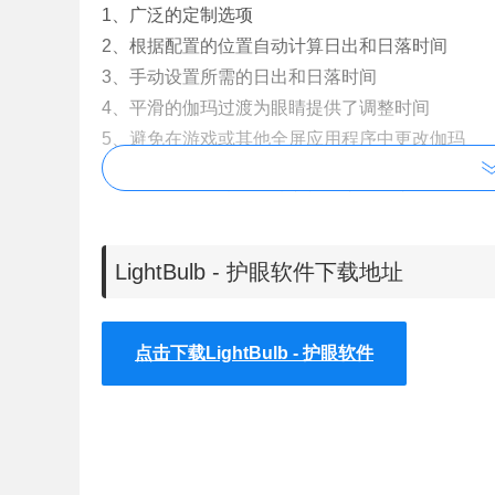
1、广泛的定制选项
2、根据配置的位置自动计算日出和日落时间
3、手动设置所需的日出和日落时间
4、平滑的伽玛过渡为眼睛提供了调整时间
5、避免在游戏或其他全屏应用程序中更改伽玛
6、对颜色敏感的应用程序的应用白名单
7、全局热键可从任何地方切换应用程序
8、对性能的影响极小
9、无需互联网即可工作
LightBulb - 护眼软件下载地址
LightBulb软件安装使用
点击下载LightBulb - 护眼软件
1、在本站下载LightBulb软件后解压，然后打开文件中的