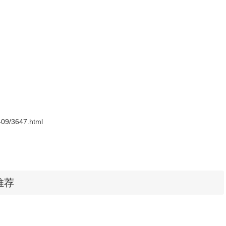
0-09/3647.html
件推荐
、日落时间，2）根据地理位置自动设置日出日落时间。