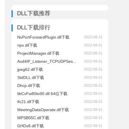
DLL下载推荐
DLL下载排行
NvPortForwardPlugin.dll下载
2022-08-31
npx.dll下载
2022-08-31
ProjectManager.dll下载
2022-08-31
Axd4IP_Listener_TCPUDPSes...
2022-08-31
jpeg62.dll下载
2022-08-31
StdDLL.dll下载
2022-08-31
Dhcp.dll下载
2022-08-31
libCvFw80to90.dll 64位下载
2022-09-01
ifc21.dll下载
2022-08-31
MeetingDataOperate.dll下载
2022-08-31
MPSB05C.dll下载
2022-08-31
GHDx8.dll下载
2022-08-31