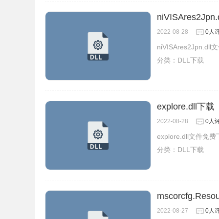
niVISAres2Jpn
2022-08-28
0人
niVISAres2Jpn
分类：
DLL下载
explore.dll下载
2022-08-28
0人
explore.dll文件
分类：
DLL下载
mscorcfg.Reso
2022-08-27
0人