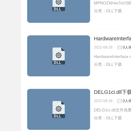
MPNOZWriteToU
分类：
DLL下载
HardwareInterf
2022-08-28
0人
HardwareInterf
分类：
DLL下载
DELG1ci.dll下
2022-08-28
0人
DELG1ci.dll文
分类：
DLL下载