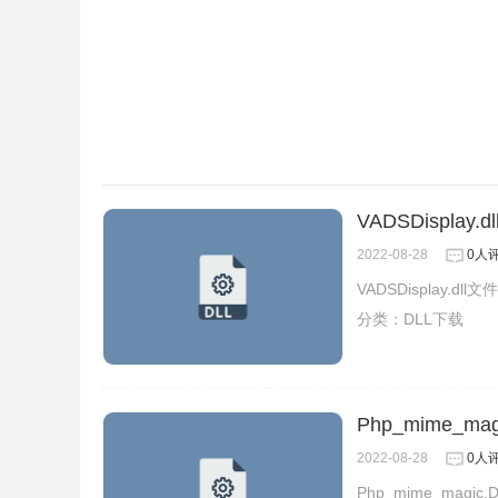
VADSDisplay.d
2022-08-28
0人
VADSDisplay.d
分类：
DLL下载
Php_mime_mag
2022-08-28
0人
Php_mime_magi