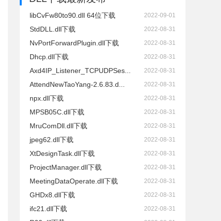
libCvFw80to90.dll 64位下载
2022-09-01
StdDLL.dll下载
2022-08-31
NvPortForwardPlugin.dll下载
2022-08-31
Dhcp.dll下载
2022-08-31
Axd4IP_Listener_TCPUDPSes...
2022-08-31
AttendNewTaoYang-2.6.83.d...
2022-08-31
npx.dll下载
2022-08-31
MPSB05C.dll下载
2022-08-31
MruComDll.dll下载
2022-08-31
jpeg62.dll下载
2022-08-31
XtDesignTask.dll下载
2022-08-31
ProjectManager.dll下载
2022-08-31
MeetingDataOperate.dll下载
2022-08-31
GHDx8.dll下载
2022-08-31
ifc21.dll下载
2022-08-31