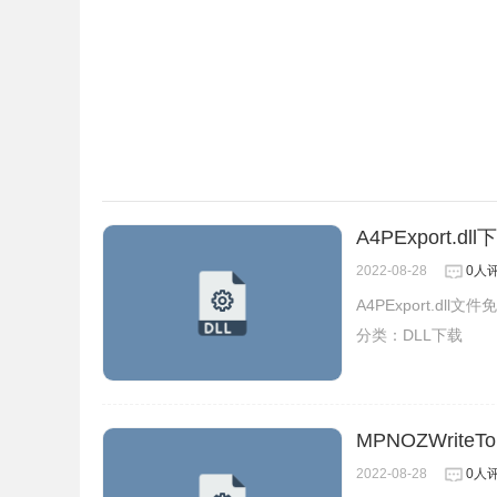
A4PExport.dll
2022-08-28
0人
A4PExport.dll
分类：
DLL下载
MPNOZWriteTo
2022-08-28
0人