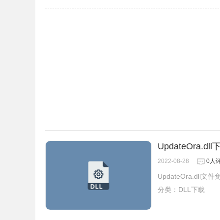
UpdateOra.dl
2022-08-28
0人
UpdateOra.dll
分类：
DLL下载