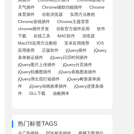
具插件
Chrome照片插件
Chrome新闻与
天气插件
Chrome辅助功能插件
Chrome
体育插件
谷歌浏览器
实用方法教程
Chrome游戏插件
Chrome主题背景
chrome插件开发
谷歌官方插件应用
软件
下载
在线工具
MAC软件
浏览器
MacOS实用方法教程
安卓应用推荐
IOS
应用推荐
正版软件
jQuery插件
jQuery
表单验证插件
jQuery日历时间插件
jQuery图片上传插件
jQuery分页插件
jQuery轮播图插件
jQuery表格图表插件
jQuery弹出层灯箱插件
jQuery树形菜单插
件
jQuery动画效果插件
jQuery进度条插
件
DLL下载
油猴脚本
热门标签TAGS
去广告插件
PDF相关插件
视频下载用什