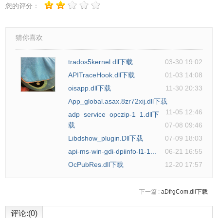
您的评分：
猜你喜欢
trados5kernel.dll下载
03-30 19:02
APITraceHook.dll下载
01-03 14:08
oisapp.dll下载
11-30 20:33
App_global.asax.8zr72xij.dll下载
11-05 12:46
adp_service_opczip-1_1.dll下
载
07-08 09:46
Libdshow_plugin.Dll下载
07-09 18:03
api-ms-win-gdi-dpiinfo-l1-1...
06-21 16:55
OcPubRes.dll下载
12-20 17:57
下一篇 :
aDfrgCom.dll下载
评论:(0)