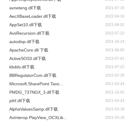
avneteng.dll下载
2021-07-16
AecXBaseLoader.dll下载
2022-04-16
AppSet10.dll下载
2021-08-02
AvsRecursion.dll下载
2022-07-22
autodisp.dll下载
2021-10-24
ApacheCore.dll 下载
2021-06-05
ActiveSOS3.dll下载
2022-07-01
kbddv.dll下载
2021-07-22
BBRegulatorCom.dll下载
2022-02-25
Microsoft.SharePoint.Taxo...
2021-03-24
PMDG_737NGX_3.dll下载
2021-12-02
pihf.dll下载
2021-03-24
AlphaValuesSamp.dll下载
2021-03-18
AxInterop.PlayView_OCXLib...
2021-03-18