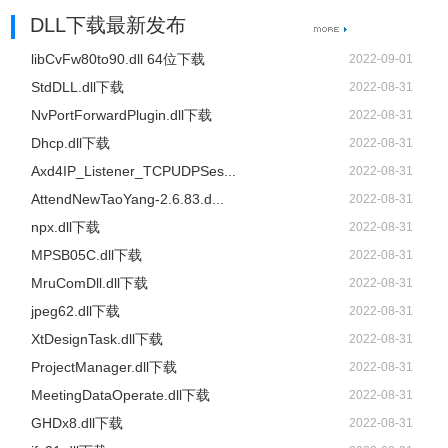
DLL下载最新发布
libCvFw80to90.dll 64位下载
2022-09-01
StdDLL.dll下载
2022-08-31
NvPortForwardPlugin.dll下载
2022-08-31
Dhcp.dll下载
2022-08-31
Axd4IP_Listener_TCPUDPSes...
2022-08-31
AttendNewTaoYang-2.6.83.d...
2022-08-31
npx.dll下载
2022-08-31
MPSB05C.dll下载
2022-08-31
MruComDll.dll下载
2022-08-31
jpeg62.dll下载
2022-08-31
XtDesignTask.dll下载
2022-08-31
ProjectManager.dll下载
2022-08-31
MeetingDataOperate.dll下载
2022-08-31
GHDx8.dll下载
2022-08-31