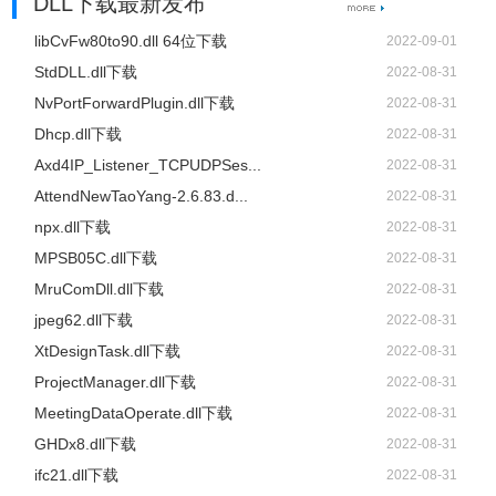
DLL下载最新发布
libCvFw80to90.dll 64位下载
2022-09-01
StdDLL.dll下载
2022-08-31
NvPortForwardPlugin.dll下载
2022-08-31
Dhcp.dll下载
2022-08-31
Axd4IP_Listener_TCPUDPSes...
2022-08-31
AttendNewTaoYang-2.6.83.d...
2022-08-31
npx.dll下载
2022-08-31
MPSB05C.dll下载
2022-08-31
MruComDll.dll下载
2022-08-31
jpeg62.dll下载
2022-08-31
XtDesignTask.dll下载
2022-08-31
ProjectManager.dll下载
2022-08-31
MeetingDataOperate.dll下载
2022-08-31
GHDx8.dll下载
2022-08-31
ifc21.dll下载
2022-08-31