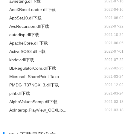
avneteng.dll下载
2021-07-16
AecXBaseLoader.dll下载
2022-04-16
AppSet10.dll下载
2021-08-02
AvsRecursion.dll下载
2022-07-22
autodisp.dll下载
2021-10-24
ApacheCore.dll 下载
2021-06-05
ActiveSOS3.dll下载
2022-07-01
kbddv.dll下载
2021-07-22
BBRegulatorCom.dll下载
2022-02-25
Microsoft.SharePoint.Taxo...
2021-03-24
PMDG_737NGX_3.dll下载
2021-12-02
pihf.dll下载
2021-03-24
AlphaValuesSamp.dll下载
2021-03-18
AxInterop.PlayView_OCXLib...
2021-03-18