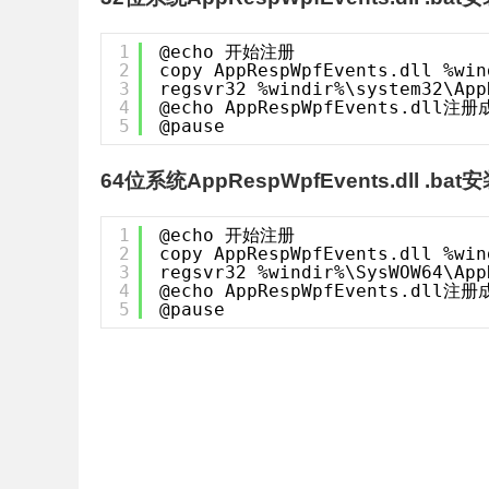
1
@echo 开始注册
2
copy AppRespWpfEvents.dll %win
3
regsvr32 %windir%\system32\App
4
@echo AppRespWpfEvents.dll注
5
@pause
64位系统AppRespWpfEvents.dll .bat
1
@echo 开始注册
2
copy AppRespWpfEvents.dll %win
3
regsvr32 %windir%\SysWOW64\App
4
@echo AppRespWpfEvents.dll注
5
@pause