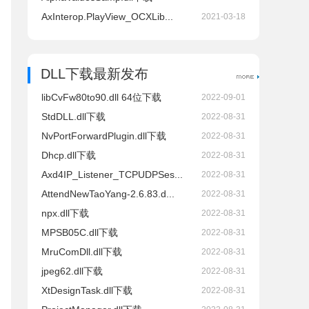
AxInterop.PlayView_OCXLib...
2021-03-18
DLL下载最新发布
libCvFw80to90.dll 64位下载
2022-09-01
StdDLL.dll下载
2022-08-31
NvPortForwardPlugin.dll下载
2022-08-31
Dhcp.dll下载
2022-08-31
Axd4IP_Listener_TCPUDPSes...
2022-08-31
AttendNewTaoYang-2.6.83.d...
2022-08-31
npx.dll下载
2022-08-31
MPSB05C.dll下载
2022-08-31
MruComDll.dll下载
2022-08-31
jpeg62.dll下载
2022-08-31
XtDesignTask.dll下载
2022-08-31