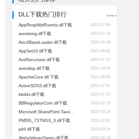
DLL下载热门排行
AppRespWpfEvents.dll下载
2021-07-05
avneteng.dll下载
2021-07-16
AecXBaseLoader.dll下载
2022-04-16
AppSet10.dll下载
2021-08-02
AvsRecursion.dll下载
2022-07-22
autodisp.dll下载
2021-10-24
ApacheCore.dll 下载
2021-06-05
ActiveSOS3.dll下载
2022-07-01
kbddv.dll下载
2021-07-22
BBRegulatorCom.dll下载
2022-02-25
Microsoft.SharePoint.Taxo...
2021-03-24
PMDG_737NGX_3.dll下载
2021-12-02
pihf.dll下载
2021-03-24
AlphaValuesSamp.dll下载
2021-03-18