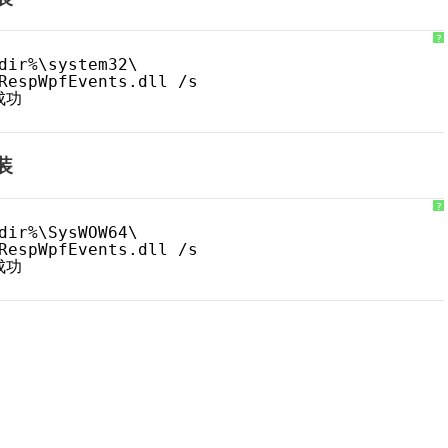
?
dir%\system32\
RespWpfEvents.dll /s
册成功
安装
?
dir%\SysWOW64\
RespWpfEvents.dll /s
册成功