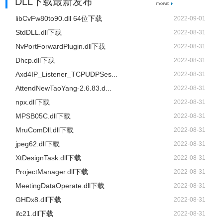
DLL下载最新发布
libCvFw80to90.dll 64位下载
2022-09-01
StdDLL.dll下载
2022-08-31
NvPortForwardPlugin.dll下载
2022-08-31
Dhcp.dll下载
2022-08-31
Axd4IP_Listener_TCPUDPSes...
2022-08-31
AttendNewTaoYang-2.6.83.d...
2022-08-31
npx.dll下载
2022-08-31
MPSB05C.dll下载
2022-08-31
MruComDll.dll下载
2022-08-31
jpeg62.dll下载
2022-08-31
XtDesignTask.dll下载
2022-08-31
ProjectManager.dll下载
2022-08-31
MeetingDataOperate.dll下载
2022-08-31
GHDx8.dll下载
2022-08-31
ifc21.dll下载
2022-08-31