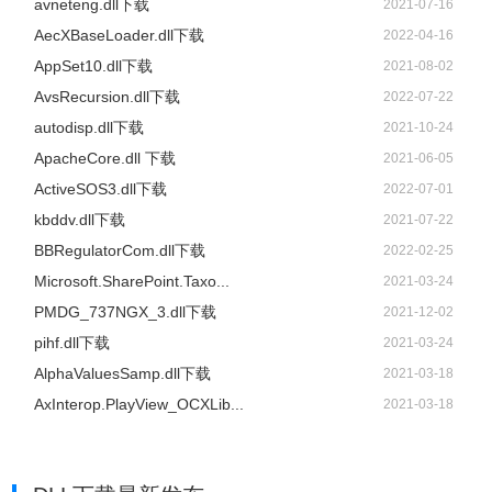
avneteng.dll下载
2021-07-16
AecXBaseLoader.dll下载
2022-04-16
AppSet10.dll下载
2021-08-02
AvsRecursion.dll下载
2022-07-22
autodisp.dll下载
2021-10-24
ApacheCore.dll 下载
2021-06-05
ActiveSOS3.dll下载
2022-07-01
kbddv.dll下载
2021-07-22
BBRegulatorCom.dll下载
2022-02-25
Microsoft.SharePoint.Taxo...
2021-03-24
PMDG_737NGX_3.dll下载
2021-12-02
pihf.dll下载
2021-03-24
AlphaValuesSamp.dll下载
2021-03-18
AxInterop.PlayView_OCXLib...
2021-03-18