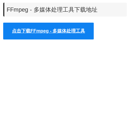
7、ffsever：一个
HTTP
多媒体即时广播串流
服务器
；
FFmpeg - 多媒体处理工具下载地址
8、ffplay：是一个简单的
播放器
，使用ffmpeg 库解析和解
码，通过SDL显示；
点击下载FFmpeg - 多媒体处理工具