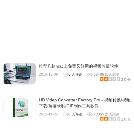
3、参数太多的时候，为了便于查看，ffmpeg 命令可以写成
多行。
$ ffmpeg \
[全局参数] \
[输入文件参数] \
-i [输入文件] \
[输出文件参数] \
[输出文件]
推荐几款mac上免费又好用的视频剪辑软件
4、下面是一个例子。
2019-12-09
0 人评论
68486 次人浏览
$ ffmpeg \
2.0 分
-y \ # 全局参数
-c:a libfdk_aac -c:v libx264 \ # 输入文件参数
HD Video Converter Factory Pro - 视频转换/视频
-i input.mp4 \ # 输入文件
下载/屏幕录制/GIF制作工具软件
-c:v libvpx-vp9 -c:a libvorbis \ # 输出文件参数
2019-11-25
0 人评论
20865 次人浏览
2.0 分
output.webm # 输出文件
5、上面的命令将 mp4 文件转成 webm 文件，这两个都是容