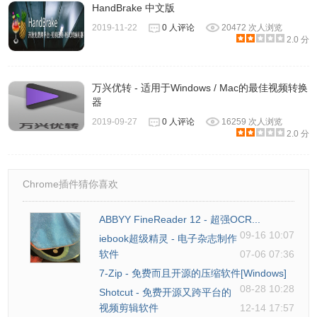
器格式。输入的 mp4 文件的音频编码格式是 aac，视频编码
HandBrake 中文版
格式是 H.264；输出的 webm 文件的视频编码格式是 VP9，
2019-11-22
0 人评论
20472 次人浏览
2.0 分
音频格式是 Vorbis。如果不指明编码格式，FFmpeg 会自己
判断输入文件的编码。因此，上面的命令可以简单写成下面
的样子。
万兴优转 - 适用于Windows / Mac的最佳视频转换
器
$ ffmpeg -i input.avi output.mp4
2019-09-27
0 人评论
16259 次人浏览
三、常用命令行参数
2.0 分
1、FFmpeg 常用的命令行参数如下。
-c：指定编码器
Chrome插件猜你喜欢
-c copy：直接复制，不经过重新编码（这样比较快）
-c:v：指定视频编码器
ABBYY FineReader 12 - 超强OCR...
-c:a：指定音频编码器
09-16 10:07
iebook超级精灵 - 电子杂志制作
-i：指定输入文件
软件
07-06 07:36
-an：去除音频流
7-Zip - 免费而且开源的压缩软件[Windows]
-vn： 去除视频流
08-28 10:28
Shotcut - 免费开源又跨平台的
-preset：指定输出的视频质量，会影响文件的生成速度，有
视频剪辑软件
12-14 17:57