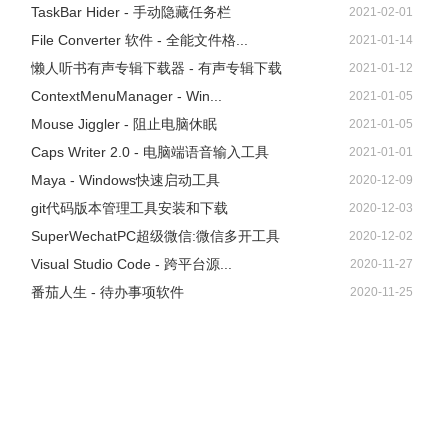
$ ffmpeg -ss 00:01:50 -i [input] -t 10.5 -c copy [output]
TaskBar Hider - 手动隐藏任务栏
2021-02-01
$ ffmpeg -ss 2.5 -i [input] -to 10 -c copy [output]
File Converter 软件 - 全能文件格...
2021-01-14
3）上面例子中，-c copy表示不改变音频和视频的编码格
懒人听书有声专辑下载器 - 有声专辑下载
2021-01-12
式，直接拷贝，这样会快很多。
ContextMenuManager - Win...
2021-01-05
10、 为音频添加封面
Mouse Jiggler - 阻止电脑休眠
2021-01-05
1）有些视频网站只允许上传视频文件。如果要上传音频文
Caps Writer 2.0 - 电脑端语音输入工具
2021-01-01
件，必须为音频添加封面，将其转为视频，然后上传。下面
Maya - Windows快速启动工具
2020-12-09
命令可以将音频文件，转为带封面的视频文件。
git代码版本管理工具安装和下载
2020-12-03
$ ffmpeg \
SuperWechatPC超级微信:微信多开工具
2020-12-02
-loop 1 \
Visual Studio Code - 跨平台源...
2020-11-27
-i cover.jpg -i input.mp3 \
番茄人生 - 待办事项软件
2020-11-25
-c:v libx264 -c:a aac -b:a 192k -shortest \
output.mp4
2）上面命令中，有两个输入文件，一个是封面图片
cover.jpg，另一个是音频文件input.mp3。-loop 1参数表示图
片无限循环，-shortest参数表示音频文件结束，输出视频就