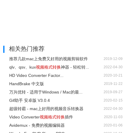
output.mp4
5、改变分辨率（transsizing）
下面是改变视频分辨率（transsizing）的例子，从 1080p 转
为 480p 。
$ ffmpeg \
-i input.mp4 \
相关热门推荐
-vf scale=480:-1 \
推荐几款mac上免费又好用的视频剪辑软件
2019-12-09
output.mp4
qlv、qsv、kux
视频格式转换
神器 - 轻松转...
2022-04-30
6、提取音频
HD Video Converter Factor...
2020-10-21
1）有时，需要从视频里面提取音频（demuxing），可以像
HandBrake 中文版
2019-11-22
下面这样写。
万兴优转 - 适用于Windows / Mac的最...
2019-09-27
$ ffmpeg \
Gif助手 安卓版 V3.0.4
2020-02-15
-i input.mp4 \
超级转霸 - mac上好用的视频音乐转换器
2022-04-30
-vn -c:a copy \
Video Converter
视频格式转换
插件
2020-11-03
output.aac
Avidemux - 免费的视频编辑器
2020-01-06
2）上面例子中，-vn表示去掉视频，-c:a copy表示不改变音