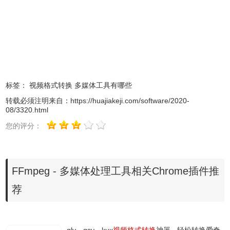
FFmpeg软件使用方法
1、软件安装后即可使用，以视频处理为例，
标签：
视频格式转换
多媒体工具有哪些
2、介绍 FFmpeg 用法之前，需要了解一些视频处理的基本
转载必须注明来自：
https://huajiakeji.com/software/2020-
08/3320.html
概念。
您的评分：
一、概念
1、容器
1）视频文件本身其实是一个容器（container），里面包括
FFmpeg - 多媒体处理工具相关Chrome插件推
了视频和音频，也可能有字幕等其他内容。常见的容器格式
荐
有以下几种。一般来说，视频文件的后缀名反映了它的容器
格式。
MP4