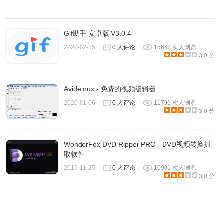
libvpx：谷歌的 VP8 和 VP9 编码器
libaom：AV1 编码器
2）音频编码器如下。
Gif助手 安卓版 V3.0.4
libfdk-aac
2020-02-15
0 人评论
15662 次人浏览
3.0 分
aac
3）下面的命令可以查看 FFmpeg 已安装的编码器。
$ ffmpeg -encoders
Avidemux - 免费的视频编辑器
二、FFmpeg 的使用格式
2020-01-06
0 人评论
11791 次人浏览
3.0 分
1、FFmpeg 的命令行参数非常多，可以分成五个部分。
$ ffmpeg {1} {2} -i {3} {4} {5}
2、上面命令中，五个部分的参数依次如下。
WonderFox DVD Ripper PRO - DVD视频转换抓
取软件
全局参数
2019-11-25
0 人评论
10901 次人浏览
输入文件参数
3.0 分
输入文件
输出文件参数
输出文件