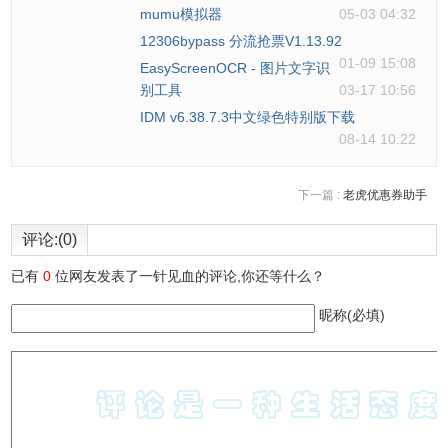
以下几个可用的值 ultrafast, superfast, veryfast, faster, fast,
mumu模拟器
05-03 04:32
medium, slow, slower, veryslow。
12306bypass 分流抢票V1.13.92
01-09 15:08
-y：不经过确认，输出时直接覆盖同名文件。
EasyScreenOCR - 图片文字识
别工具
03-17 10:56
四、常见用法
IDM v6.38.7.3中文绿色特别版下载
下面介绍 FFmpeg 几种常见用法。
08-14 10:22
1、 查看文件信息
1）查看视频文件的元信息，比如编码格式和比特率，可以只
下一篇 :
老虎优惠券助手
使用-i参数。
$ ffmpeg -i input.mp4
评论:(0)
2）上面命令会输出很多冗余信息，加上-hide_banner参数，
已有
0
位网友发表了一针见血的评论,你还等什么？
可以只显示元信息。
昵称(必填)
$ ffmpeg -i input.mp4 -hide_banner
2、转换编码格式
1）转换编码格式（transcoding）指的是， 将视频文件从一
种编码转成另一种编码。比如转成 H.264 编码，一般使用编
码器libx264，所以只需指定输出文件的视频编码器即可。