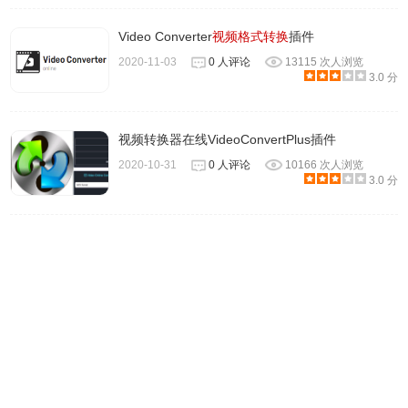
AV1
3）常用的音频编码格式如下。
Video Converter
视频格式转换
插件
MP3
2020-11-03
0 人评论
13115 次人浏览
3.0 分
AAC
4）上面所有这些都是有损的编码格式，编码后会损失一些细
节，以换取压缩后较小的文件体积。无损的编码格式压缩出
视频转换器在线VideoConvertPlus插件
来的文件体积较大，这里就不介绍了。下面的命令可以查看
2020-10-31
0 人评论
10166 次人浏览
3.0 分
FFmpeg 支持的编码格式，视频编码和音频编码都在内。
$ ffmpeg -codecs
9、编码器
1）编码器（encoders）是实现某种编码格式的库文件。只
有安装了某种格式的编码器，才能实现该格式视频/音频的编
码和解码。以下是一些 FFmpeg 内置的视频编码器。
libx264：最流行的开源 H.264 编码器
NVENC：基于 NVIDIA GPU 的 H.264 编码器
libx265：开源的 HEVC 编码器