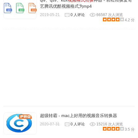
qlv、qsv、kux
视频格式转换
神器 - 轻松转换爱奇
MKV
艺腾讯优酷视频格式为mp4
WebM
2019-05-21
0 人评论
66587 次人浏览
4.2 分
AVI
2）下面的命令查看 FFmpeg 支持的容器。
$ ffmpeg -formats
2、编码格式
1）视频和音频都需要经过编码，才能保存成文件。不同的编
码格式（CODEC），有不同的压缩率，会导致文件大小和
清晰度的差异。常用的视频编码格式如下:
H.262
H.264
H.265
2）上面的编码格式都是有版权的，但是可以免费使用。此
外，还有几种无版权的视频编码格式。
超级转霸 - mac上好用的视频音乐转换器
VP8
2020-07-31
0 人评论
15216 次人浏览
3.5 分
VP9