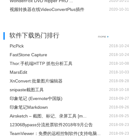
WonderFox DVD Ripper PRO ...
2020-10-21
频编码，直接拷贝。
视频转换器在线VideoConvertPlus插件
2020-10-31
7、 添加音轨
1）添加音轨（muxing）指的是，将外部音频加入视频，比
如添加背景音乐或旁白。
软件下载热门排行
$ ffmpeg \
PicPick
2018-10-24
-i input.aac -i input.mp4 \
FastStone Capture
2018-10-24
output.mp4
Thor:手机端HTTP 抓包分析工具
2018-10-08
2、上面例子中，有音频和视频两个输入文件，FFmpeg 会将
MarsEdit
2018-10-03
它们合成为一个文件。
XnConvert:批量图片编辑器
2018-09-28
8、截图
snipaste截图工具
2018-10-18
1）下面的例子是从指定时间开始，连续对1秒钟的视频进行
印象笔记 (Evernote中国版)
2018-09-27
截图。
印象笔记Markdown
2018-09-26
$ ffmpeg \
Airsketch – 截图、标记、录屏工具 [m...
2018-09-25
-y \
12306Bypass分流抢票软件2018年9月公告
2018-09-23
-i input.mp4 \
TeamViewer：免费的远程控制软件(支持电脑...
2018-09-23
-ss 00:01:24 -t 00:00:01 \