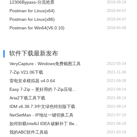
12306Bypass-分流抢票
2018-09-19
output_%3d.jpg
Postman for Linux(x64)
2018-04-07
2）如果只需要截一张图，可以指定只截取一帧。
Postman for Linux(x86)
2018-04-07
$ ffmpeg \
Postman for Win64(V6.0.10)
2018-04-06
-ss 01:23:45 \
-i input \
-vframes 1 -q:v 2 \
软件下载
最新发布
output.jpg
3）上面例子中，-vframes 1指定只截取一帧，-q:v 2表示输
VeryCapture - Windows免费截图工具
2022-05-24
出的图片质量，一般是1到5之间（1 为质量最高）。
7-Zip V21.06下载
2021-11-30
9、 裁剪
雷电安卓模拟器 v4.0.64
2021-09-26
1）裁剪（cutting）指的是，截取原始视频里面的一个片段，
Easy 7-Zip – 更好用的 7-Zip压缩...
2021-08-14
输出为一个新视频。可以指定开始时间（start）和持续时间
Aria2下载工具下载
2021-08-14
（duration），也可以指定结束时间（end）。
IDM v6.38.7.3中文绿色特别版下载
2021-08-14
$ ffmpeg -ss [start] -i [input] -t [duration] -c copy [output]
NetSetMan - IP地址一键切换工具
2021-07-15
$ ffmpeg -ss [start] -i [input] -to [end] -c copy [output]
如何卸载IntelliJ IDEA 破解补丁 Be...
2021-06-10
2）下面是实际的例子。
我的ABC软件工具箱
2021-03-16