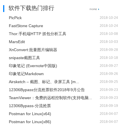
软件下载热门排行
PicPick
2018-10-24
FastStone Capture
2018-10-24
8、在按键界面你可以对按键进行选择。
Thor:手机端HTTP 抓包分析工具
2018-10-08
MarsEdit
2018-10-03
XnConvert:批量图片编辑器
2018-09-28
snipaste截图工具
2018-10-18
印象笔记 (Evernote中国版)
2018-09-27
印象笔记Markdown
2018-09-26
Airsketch – 截图、标记、录屏工具 [m...
2018-09-25
12306Bypass分流抢票软件2018年9月公告
2018-09-23
TeamViewer：免费的远程控制软件(支持电脑...
2018-09-23
12306Bypass-分流抢票
2018-09-19
Postman for Linux(x64)
2018-04-07
Postman for Linux(x86)
2018-04-07