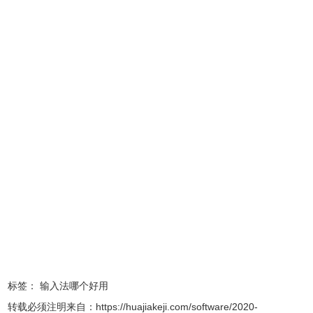
QQ输入法软件特色
1.提供多套精美皮肤，让书写更加享受。
2.输入速度快，占用资源小，轻松提高打字速度20%。
3.最新最全的流行词汇，不仅仅适合任何场合使用，而且是
最适合聊天软件和其他互联网应用中使用的输入法。
4.用户词库网络迁移绑定QQ号码、个人词库随身带。
5.智能整句生成智能整句生成，打长句子不费吹灰之力，得
心应手。
QQ输入法软件使用方法
1、在本站下载安装QQ输入法软件。
标签：
输入法哪个好用
转载必须注明来自：
https://huajiakeji.com/software/2020-