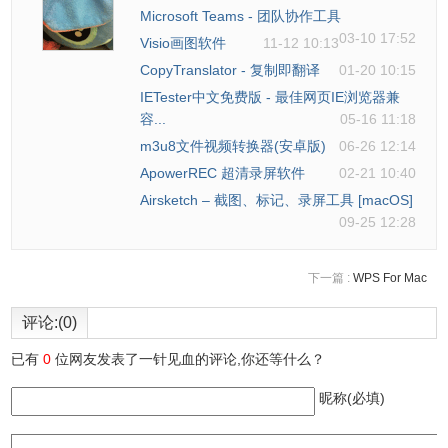
Microsoft Teams - 团队协作工具
03-10 17:52
Visio画图软件
11-12 10:13
CopyTranslator - 复制即翻译
01-20 10:15
IETester中文免费版 - 最佳网页IE浏览器兼
容...
05-16 11:18
m3u8文件视频转换器(安卓版)
06-26 12:14
5、QQ登陆完成后就会出现下图的状态条。
ApowerREC 超清录屏软件
02-21 10:40
Airsketch – 截图、标记、录屏工具 [macOS]
09-25 12:28
下一篇 :
WPS For Mac
评论:(0)
已有
0
位网友发表了一针见血的评论,你还等什么？
昵称(必填)