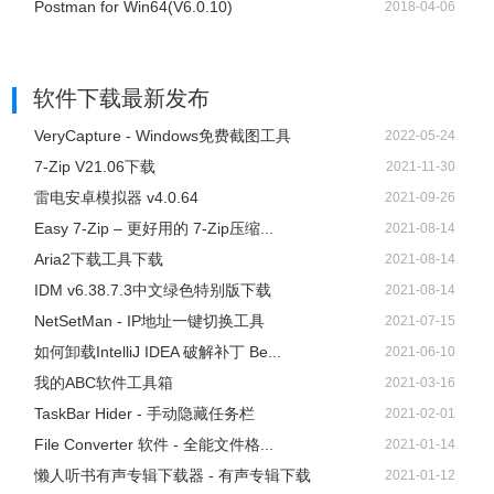
Postman for Win64(V6.0.10)
2018-04-06
软件下载
最新发布
9、在外观界面你可以选择你喜欢的皮肤和对状态栏设置。
VeryCapture - Windows免费截图工具
2022-05-24
7-Zip V21.06下载
2021-11-30
雷电安卓模拟器 v4.0.64
2021-09-26
Easy 7-Zip – 更好用的 7-Zip压缩...
2021-08-14
Aria2下载工具下载
2021-08-14
IDM v6.38.7.3中文绿色特别版下载
2021-08-14
NetSetMan - IP地址一键切换工具
2021-07-15
如何卸载IntelliJ IDEA 破解补丁 Be...
2021-06-10
我的ABC软件工具箱
2021-03-16
TaskBar Hider - 手动隐藏任务栏
2021-02-01
File Converter 软件 - 全能文件格...
2021-01-14
懒人听书有声专辑下载器 - 有声专辑下载
2021-01-12