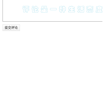
6、点击工具箱按钮会出现下图，在此页面你可以截图、查看
天气、阅读小说、观看影视等等。