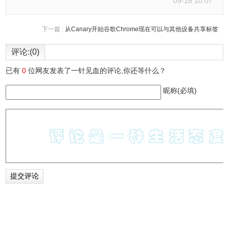
09-16 10:07
下一篇 :
从Canary开始谷歌Chrome现在可以与其他设备共享标签
评论:(0)
已有
0
位网友发表了一针见血的评论,你还等什么？
昵称(必填)
ApowerMirror使用方法
1、下载ApowerMirror至电脑，在手机上的应用商店同时也下
载该应用，点击下载ApowerMirror手机版
2、下载完成后在手机和电脑上打开软件，将二者进行连接
使用USB连接：
用USB线连接手机和电脑并打开USB调试，如遇询问允许调
试模式窗口，选择“一律允许使用这台计算机进行调试”后，
点击“确定”。