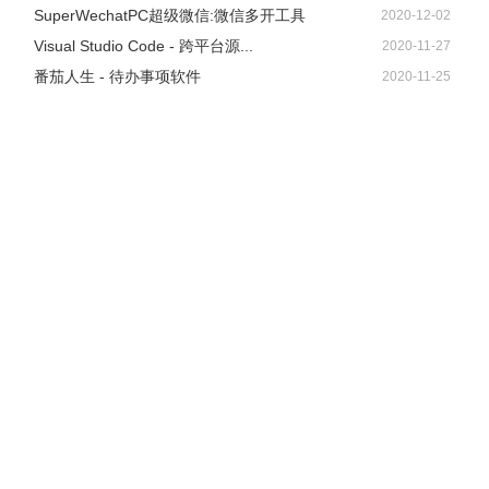
SuperWechatPC超级微信:微信多开工具
2020-12-02
Visual Studio Code - 跨平台源...
2020-11-27
番茄人生 - 待办事项软件
2020-11-25
问：为什么使用WiFi连接不上ApowerMirror?
答：可能是由于您的手机没有跟电脑连接同一个WiFi引起
的。
问：为什么使用USB数据线无法连接安卓手机和
ApowerMirror?
答：可能是由于您没有在手机上开启USB调试模式。
问：为什么将手机与电脑使用ApowerMirror连接后，无法听
到/录制安卓手机声音?
答：很抱歉，ApowerMirror无法直接将安卓手机声音投射出
来，您需要使用Chromecast或Google Home将安卓手机画面