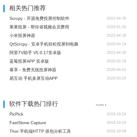
相关热门推荐
Scrcpy - 开源免费投屏控制软件
2022-04-30
果果投屏 - 帮你省视频会员费用
2019-01-30
小米投屏神器
2022-04-30
QtScrcpy - 安卓手机轻松投屏到电脑
2020-04-14
阿里TV助手 V5.0.17安卓版
2022-04-30
蓝莓投屏APP 安卓版
2020-02-16
幕享 - 免费无线投屏神器
2020-04-02
易互动 手机多屏互动APP
2020-03-20
软件下载热门排行
PicPick
2018-10-24
ApowerMirror
常见问题
FastStone Capture
2018-10-24
Thor:手机端HTTP 抓包分析工具
2018-10-08