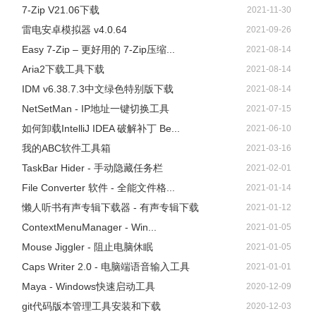
7-Zip V21.06下载
2021-11-30
雷电安卓模拟器 v4.0.64
2021-09-26
Easy 7-Zip – 更好用的 7-Zip压缩...
2021-08-14
Aria2下载工具下载
2021-08-14
IDM v6.38.7.3中文绿色特别版下载
2021-08-14
在iPhone主屏自下向上滑动，iOS 11系统的用户，点击“屏幕
NetSetMan - IP地址一键切换工具
2021-07-15
镜像”之后，选择“Apowersoft”名称设备；如果您是iOS 10系
如何卸载IntelliJ IDEA 破解补丁 Be...
2021-06-10
统及以上，点
击“AirPlay镜像”后，选择“Apowersoft”选项。
我的ABC软件工具箱
2021-03-16
TaskBar Hider - 手动隐藏任务栏
2021-02-01
File Converter 软件 - 全能文件格...
2021-01-14
懒人听书有声专辑下载器 - 有声专辑下载
2021-01-12
ContextMenuManager - Win...
2021-01-05
Mouse Jiggler - 阻止电脑休眠
2021-01-05
Caps Writer 2.0 - 电脑端语音输入工具
2021-01-01
Maya - Windows快速启动工具
2020-12-09
git代码版本管理工具安装和下载
2020-12-03