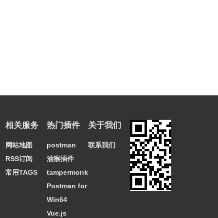
投到ApowerMirror中，就可以听到及录制安卓手机声音了。
ApowerMirror
软件特别说明
注册用户简单注册即可使用基本功能，vip账户除基本注册用
户可用功能外，增加白板全屏显示，无广告，水印功能。
ApowerMirror软件官网下载地址
相关服务
热门插件
关于我们
网站地图
postman
联系我们
https://software.airmore.cn/apowermirror
RSS订阅
油猴插件
常用TAGS
tampermonkey
Postman for
Win64
Vue.js