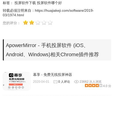
3、电脑操控安卓手机
标签：
投屏软件下载
投屏软件哪个好
转载必须注明来自：
https://huajiakeji.com/software/2019-
ApowerMirror能够支持用户在电脑操控安卓手机：您可以在
03/1974.html
电脑中用鼠标和键盘输入微信、QQ、WhatsApp、LINE或短
您的评分：
信内容。安卓游戏玩家可以在没有ROOT的情况下，不需要
安卓模拟器，就能够在电脑上玩手游啦!
ApowerMirror - 手机投屏软件 (iOS、
4、应用场景广阔
Android、Windows)相关Chrome插件推荐
1)办公，为每位成员做演示。
2)教学，与他人分享学习内容。
幕享 - 免费无线投屏神器
3)直播，向粉丝秀出自己。
2020-04-01
0 人评论
23662 次人浏览
4.0 分
4)家庭，与家庭成员共享多媒体。