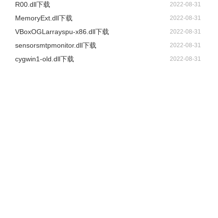
R00.dll下载
2022-08-31
MemoryExt.dll下载
2022-08-31
VBoxOGLarrayspu-x86.dll下载
2022-08-31
sensorsmtpmonitor.dll下载
2022-08-31
cygwin1-old.dll下载
2022-08-31