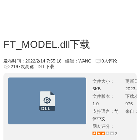
FT_MODEL.dll下载
发布时间：
2022/2/14 7:55:18
编辑：WANG
0人评论
2197次浏览
DLL下载
文件大小：
更新日
6KB
2023-0
文件版本：
下载次
1.0
976
支持语言：
简
来自：
体中文
网友评分：
3