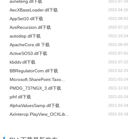
avneteng.dll下载
2021-07-16
AecXBaseLoader.dll下载
2022-04-16
AppSet10.dll下载
2021-08-02
AvsRecursion.dll下载
2022-07-22
autodisp.dll下载
2021-10-24
ApacheCore.dll 下载
2021-06-05
ActiveSOS3.dll下载
2022-07-01
kbddv.dll下载
2021-07-22
BBRegulatorCom.dll下载
2022-02-25
Microsoft.SharePoint.Taxo...
2021-03-24
PMDG_737NGX_3.dll下载
2021-12-02
pihf.dll下载
2021-03-24
AlphaValuesSamp.dll下载
2021-03-18
AxInterop.PlayView_OCXLib...
2021-03-18