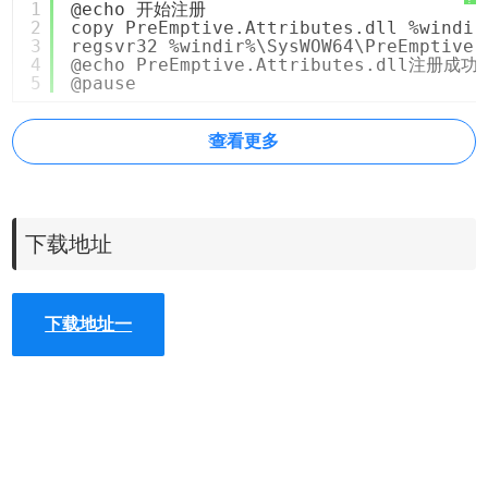
1
@echo 开始注册
2
copy PreEmptive.Attributes.dll %windir
3
regsvr32 %windir%\SysWOW64\PreEmptive.
4
@echo PreEmptive.Attributes.dll注册成功
5
@pause
查看更多
下载地址
下载地址一