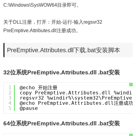
C:\Windows\SysWOW64目录即可。
关于DLL注册，打开：开始-运行-输入regsvr32
PreEmptive.Attributes.dll注册成功。
PreEmptive.Attributes.dll下载.bat安装脚本
32位系统PreEmptive.Attributes.dll .bat安装
?
1
@echo 开始注册
2
copy PreEmptive.Attributes.dll %windir
3
regsvr32 %windir%\system32\PreEmptive.
4
@echo PreEmptive.Attributes.dll注册成功
5
@pause
64位系统PreEmptive.Attributes.dll .bat安装
?