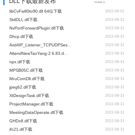
DLL下载最新发布
libCvFw80to90.dll 64位下载
2022-09-01
StdDLL.dll下载
2022-08-31
NvPortForwardPlugin.dll下载
2022-08-31
Dhcp.dll下载
2022-08-31
Axd4IP_Listener_TCPUDPSes...
2022-08-31
AttendNewTaoYang-2.6.83.d...
2022-08-31
npx.dll下载
2022-08-31
MPSB05C.dll下载
2022-08-31
MruComDll.dll下载
2022-08-31
jpeg62.dll下载
2022-08-31
XtDesignTask.dll下载
2022-08-31
ProjectManager.dll下载
2022-08-31
MeetingDataOperate.dll下载
2022-08-31
GHDx8.dll下载
2022-08-31
ifc21.dll下载
2022-08-31