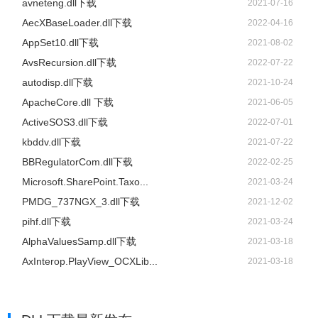
avneteng.dll下载
2021-07-16
AecXBaseLoader.dll下载
2022-04-16
AppSet10.dll下载
2021-08-02
AvsRecursion.dll下载
2022-07-22
autodisp.dll下载
2021-10-24
ApacheCore.dll 下载
2021-06-05
ActiveSOS3.dll下载
2022-07-01
kbddv.dll下载
2021-07-22
BBRegulatorCom.dll下载
2022-02-25
Microsoft.SharePoint.Taxo...
2021-03-24
PMDG_737NGX_3.dll下载
2021-12-02
pihf.dll下载
2021-03-24
AlphaValuesSamp.dll下载
2021-03-18
AxInterop.PlayView_OCXLib...
2021-03-18