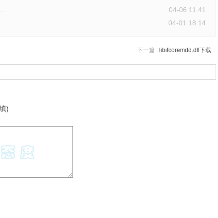
..
04-06 11:41
04-01 18:14
下一篇 :
libifcoremdd.dll下载
填)