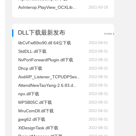
AxInterop.PlayView_OCXLib...
2021-03-18
DLL下载最新发布
libCvFw80to90.dll 64位下载
2022-09-01
StdDLL.dll下载
2022-08-31
NvPortForwardPlugin.dll下载
2022-08-31
Dhcp.dll下载
2022-08-31
Axd4IP_Listener_TCPUDPSes...
2022-08-31
AttendNewTaoYang-2.6.83.d...
2022-08-31
npx.dll下载
2022-08-31
MPSB05C.dll下载
2022-08-31
MruComDll.dll下载
2022-08-31
jpeg62.dll下载
2022-08-31
XtDesignTask.dll下载
2022-08-31