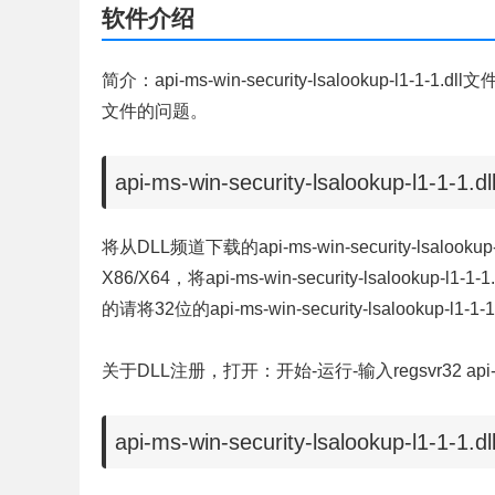
软件介绍
简介：api-ms-win-security-lsalookup-l1-1-1.dl
文件的问题。
api-ms-win-security-lsalookup-l1-1
将从DLL频道下载的api-ms-win-security-lsal
X86/X64，将api-ms-win-security-lsalookup
的请将32位的api-ms-win-security-lsalookup-
关于DLL注册，打开：开始-运行-输入regsvr32 api-ms-wi
api-ms-win-security-lsalookup-l1-1