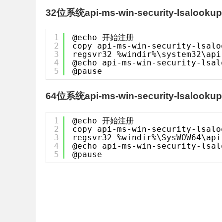
32位系统api-ms-win-security-lsalookup-
1
@echo 开始注册
2
copy api-ms-win-security-lsalo
3
regsvr32 %windir%\system32\api
4
@echo api-ms-win-security-ls
5
@pause
64位系统api-ms-win-security-lsalookup-
1
@echo 开始注册
2
copy api-ms-win-security-lsalo
3
regsvr32 %windir%\SysWOW64\api
4
@echo api-ms-win-security-ls
5
@pause