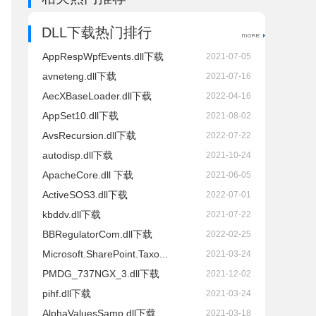
DLL下载热门排行
AppRespWpfEvents.dll下载
2021-07-05
avneteng.dll下载
2021-07-16
AecXBaseLoader.dll下载
2022-04-16
AppSet10.dll下载
2021-08-02
AvsRecursion.dll下载
2022-07-22
autodisp.dll下载
2021-10-24
ApacheCore.dll 下载
2021-06-05
ActiveSOS3.dll下载
2022-07-01
kbddv.dll下载
2021-07-22
BBRegulatorCom.dll下载
2022-02-25
Microsoft.SharePoint.Taxo...
2021-03-24
PMDG_737NGX_3.dll下载
2021-12-02
pihf.dll下载
2021-03-24
AlphaValuesSamp.dll下载
2021-03-18