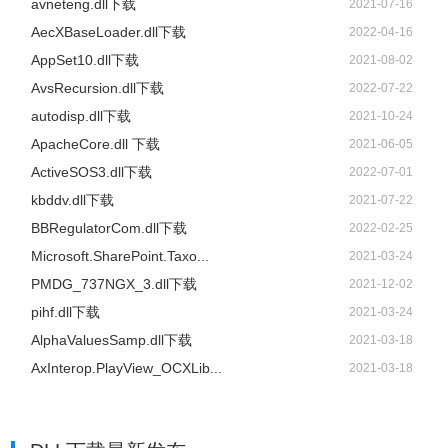
avneteng.dll下载
2021-07-16
AecXBaseLoader.dll下载
2022-04-16
AppSet10.dll下载
2021-08-02
AvsRecursion.dll下载
2022-07-22
autodisp.dll下载
2021-10-24
ApacheCore.dll 下载
2021-06-05
ActiveSOS3.dll下载
2022-07-01
kbddv.dll下载
2021-07-22
BBRegulatorCom.dll下载
2022-02-25
Microsoft.SharePoint.Taxo...
2021-03-24
PMDG_737NGX_3.dll下载
2021-12-02
pihf.dll下载
2021-03-24
AlphaValuesSamp.dll下载
2021-03-18
AxInterop.PlayView_OCXLib...
2021-03-18