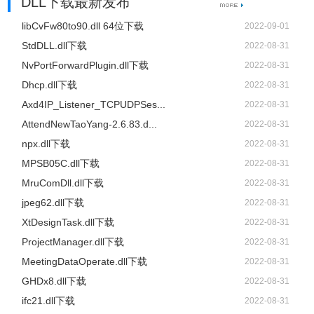
DLL下载最新发布
libCvFw80to90.dll 64位下载
2022-09-01
StdDLL.dll下载
2022-08-31
NvPortForwardPlugin.dll下载
2022-08-31
Dhcp.dll下载
2022-08-31
Axd4IP_Listener_TCPUDPSes...
2022-08-31
AttendNewTaoYang-2.6.83.d...
2022-08-31
npx.dll下载
2022-08-31
MPSB05C.dll下载
2022-08-31
MruComDll.dll下载
2022-08-31
jpeg62.dll下载
2022-08-31
XtDesignTask.dll下载
2022-08-31
ProjectManager.dll下载
2022-08-31
MeetingDataOperate.dll下载
2022-08-31
GHDx8.dll下载
2022-08-31
ifc21.dll下载
2022-08-31