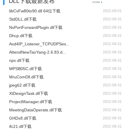
DLL下载最新发布
libCvFw80to90.dll 64位下载
2022-09-01
StdDLL.dll下载
2022-08-31
NvPortForwardPlugin.dll下载
2022-08-31
Dhcp.dll下载
2022-08-31
Axd4IP_Listener_TCPUDPSes...
2022-08-31
AttendNewTaoYang-2.6.83.d...
2022-08-31
npx.dll下载
2022-08-31
MPSB05C.dll下载
2022-08-31
MruComDll.dll下载
2022-08-31
jpeg62.dll下载
2022-08-31
XtDesignTask.dll下载
2022-08-31
ProjectManager.dll下载
2022-08-31
MeetingDataOperate.dll下载
2022-08-31
GHDx8.dll下载
2022-08-31
ifc21.dll下载
2022-08-31