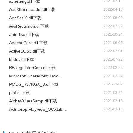
avneteng.dll下载
2021-07-16
AecXBaseLoader.dll下载
2022-04-16
AppSet10.dll下载
2021-08-02
AvsRecursion.dll下载
2022-07-22
autodisp.dll下载
2021-10-24
ApacheCore.dll 下载
2021-06-05
ActiveSOS3.dll下载
2022-07-01
kbddv.dll下载
2021-07-22
BBRegulatorCom.dll下载
2022-02-25
Microsoft.SharePoint.Taxo...
2021-03-24
PMDG_737NGX_3.dll下载
2021-12-02
pihf.dll下载
2021-03-24
AlphaValuesSamp.dll下载
2021-03-18
AxInterop.PlayView_OCXLib...
2021-03-18