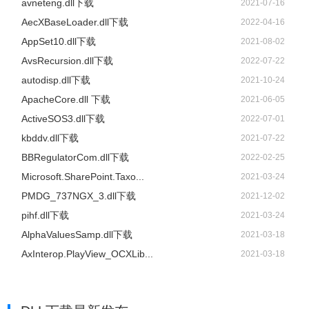
avneteng.dll下载
2021-07-16
AecXBaseLoader.dll下载
2022-04-16
AppSet10.dll下载
2021-08-02
AvsRecursion.dll下载
2022-07-22
autodisp.dll下载
2021-10-24
ApacheCore.dll 下载
2021-06-05
ActiveSOS3.dll下载
2022-07-01
kbddv.dll下载
2021-07-22
BBRegulatorCom.dll下载
2022-02-25
Microsoft.SharePoint.Taxo...
2021-03-24
PMDG_737NGX_3.dll下载
2021-12-02
pihf.dll下载
2021-03-24
AlphaValuesSamp.dll下载
2021-03-18
AxInterop.PlayView_OCXLib...
2021-03-18