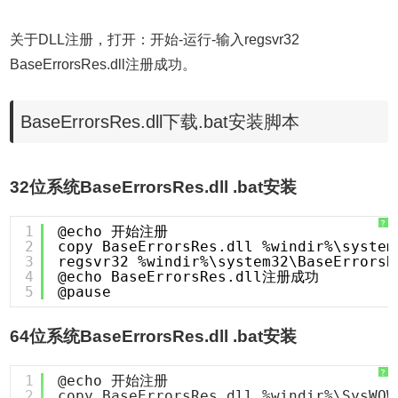
关于DLL注册，打开：开始-运行-输入regsvr32
BaseErrorsRes.dll注册成功。
BaseErrorsRes.dll下载.bat安装脚本
32位系统BaseErrorsRes.dll .bat安装
?
1
@echo 开始注册
2
copy BaseErrorsRes.dll %windir%\system
3
regsvr32 %windir%\system32\BaseErrorsR
4
@echo BaseErrorsRes.dll注册成功
5
@pause
64位系统BaseErrorsRes.dll .bat安装
?
1
@echo 开始注册
2
copy BaseErrorsRes.dll %windir%\SysWOW