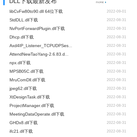
DLL下载最新发布
libCvFw80to90.dll 64位下载
2022-09-01
StdDLL.dll下载
2022-08-31
NvPortForwardPlugin.dll下载
2022-08-31
Dhcp.dll下载
2022-08-31
Axd4IP_Listener_TCPUDPSes...
2022-08-31
AttendNewTaoYang-2.6.83.d...
2022-08-31
npx.dll下载
2022-08-31
MPSB05C.dll下载
2022-08-31
MruComDll.dll下载
2022-08-31
jpeg62.dll下载
2022-08-31
XtDesignTask.dll下载
2022-08-31
ProjectManager.dll下载
2022-08-31
MeetingDataOperate.dll下载
2022-08-31
GHDx8.dll下载
2022-08-31
ifc21.dll下载
2022-08-31