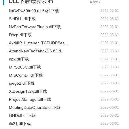
DLL下载最新发布
libCvFw80to90.dll 64位下载
2022-09-01
StdDLL.dll下载
2022-08-31
NvPortForwardPlugin.dll下载
2022-08-31
Dhcp.dll下载
2022-08-31
Axd4IP_Listener_TCPUDPSes...
2022-08-31
AttendNewTaoYang-2.6.83.d...
2022-08-31
npx.dll下载
2022-08-31
MPSB05C.dll下载
2022-08-31
MruComDll.dll下载
2022-08-31
jpeg62.dll下载
2022-08-31
XtDesignTask.dll下载
2022-08-31
ProjectManager.dll下载
2022-08-31
MeetingDataOperate.dll下载
2022-08-31
GHDx8.dll下载
2022-08-31
ifc21.dll下载
2022-08-31