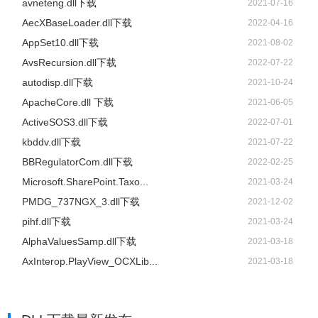
avneteng.dll下载
2021-07-16
AecXBaseLoader.dll下载
2022-04-16
AppSet10.dll下载
2021-08-02
AvsRecursion.dll下载
2022-07-22
autodisp.dll下载
2021-10-24
ApacheCore.dll 下载
2021-06-05
ActiveSOS3.dll下载
2022-07-01
kbddv.dll下载
2021-07-22
BBRegulatorCom.dll下载
2022-02-25
Microsoft.SharePoint.Taxo...
2021-03-24
PMDG_737NGX_3.dll下载
2021-12-02
pihf.dll下载
2021-03-24
AlphaValuesSamp.dll下载
2021-03-18
AxInterop.PlayView_OCXLib...
2021-03-18