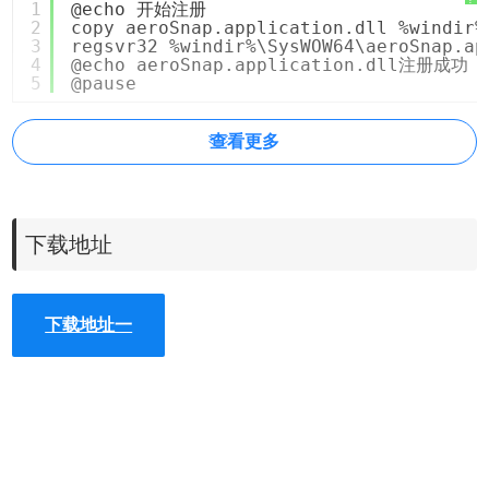
1
@echo 开始注册
2
copy aeroSnap.application.dll %windir%
3
regsvr32 %windir%\SysWOW64\aeroSnap.ap
4
@echo aeroSnap.application.dll注册成功
5
@pause
查看更多
下载地址
下载地址一