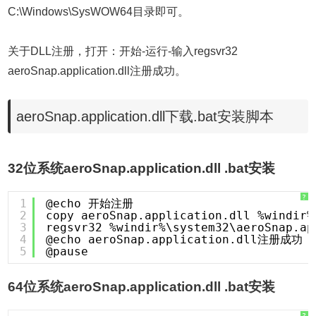
C:\Windows\SysWOW64目录即可。
关于DLL注册，打开：开始-运行-输入regsvr32
aeroSnap.application.dll注册成功。
aeroSnap.application.dll下载.bat安装脚本
32位系统aeroSnap.application.dll .bat安装
?
1
@echo 开始注册
2
copy aeroSnap.application.dll %windir%
3
regsvr32 %windir%\system32\aeroSnap.ap
4
@echo aeroSnap.application.dll注册成功
5
@pause
64位系统aeroSnap.application.dll .bat安装
?