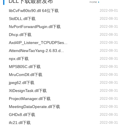
DLL下载最新发布
libCvFw80to90.dll 64位下载
2022-09-01
StdDLL.dll下载
2022-08-31
NvPortForwardPlugin.dll下载
2022-08-31
Dhcp.dll下载
2022-08-31
Axd4IP_Listener_TCPUDPSes...
2022-08-31
AttendNewTaoYang-2.6.83.d...
2022-08-31
npx.dll下载
2022-08-31
MPSB05C.dll下载
2022-08-31
MruComDll.dll下载
2022-08-31
jpeg62.dll下载
2022-08-31
XtDesignTask.dll下载
2022-08-31
ProjectManager.dll下载
2022-08-31
MeetingDataOperate.dll下载
2022-08-31
GHDx8.dll下载
2022-08-31
ifc21.dll下载
2022-08-31