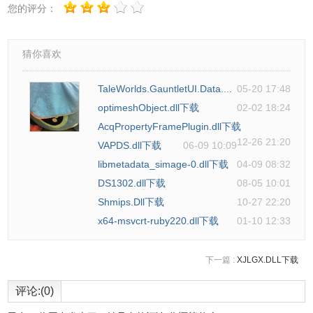
您的评分：
猜你喜欢
TaleWorlds.GauntletUI.Data....
05-20 17:48
optimeshObject.dll下载
02-02 18:24
AcqPropertyFramePlugin.dll下载
12-26 21:20
VAPDS.dll下载
06-09 10:09
libmetadata_simage-0.dll下载
04-09 08:32
DS1302.dll下载
08-05 10:01
Shmips.Dll下载
10-27 22:20
x64-msvcrt-ruby220.dll下载
01-10 12:33
下一篇 :
XJLGX.DLL下载
评论:(0)