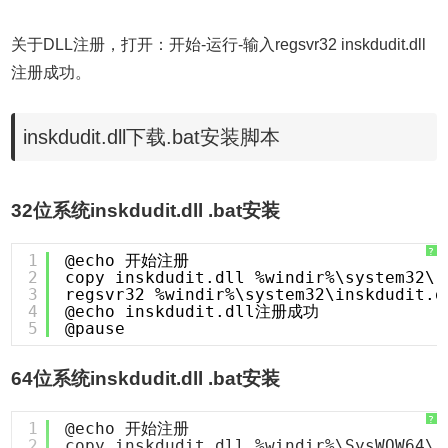
关于DLL注册，打开：开始-运行-输入regsvr32 inskdudit.dll
注册成功。
inskdudit.dll下载.bat安装脚本
32位系统inskdudit.dll .bat安装
?
1
@echo 开始注册
2
copy inskdudit.dll %windir%\system32\
3
regsvr32 %windir%\system32\inskdudit.d
4
@echo inskdudit.dll注册成功
5
@pause
64位系统inskdudit.dll .bat安装
?
1
@echo 开始注册
2
copy inskdudit.dll %windir%\SysWOW64\