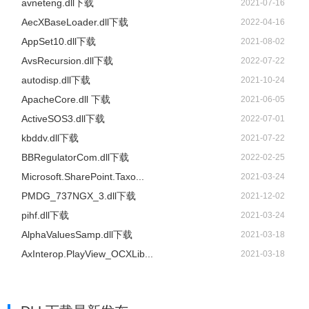
avneteng.dll下载
2021-07-16
AecXBaseLoader.dll下载
2022-04-16
AppSet10.dll下载
2021-08-02
AvsRecursion.dll下载
2022-07-22
autodisp.dll下载
2021-10-24
ApacheCore.dll 下载
2021-06-05
ActiveSOS3.dll下载
2022-07-01
kbddv.dll下载
2021-07-22
BBRegulatorCom.dll下载
2022-02-25
Microsoft.SharePoint.Taxo...
2021-03-24
PMDG_737NGX_3.dll下载
2021-12-02
pihf.dll下载
2021-03-24
AlphaValuesSamp.dll下载
2021-03-18
AxInterop.PlayView_OCXLib...
2021-03-18