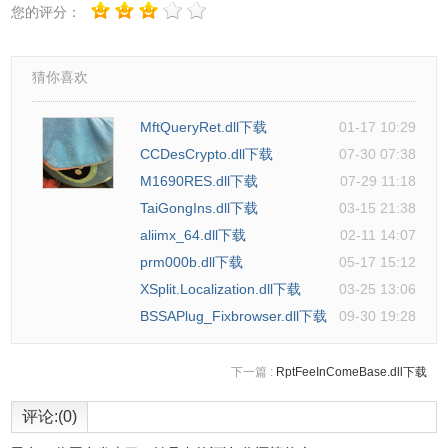
您的评分：
猜你喜欢
MftQueryRet.dll下载
01-17 10:29
CCDesCrypto.dll下载
07-30 07:38
M1690RES.dll下载
07-29 11:18
TaiGongIns.dll下载
03-15 21:38
aliimx_64.dll下载
02-11 14:07
prm000b.dll下载
05-17 15:12
XSplit.Localization.dll下载
03-25 13:06
BSSAPlug_Fixbrowser.dll下载
09-30 19:28
下一篇 :
RptFeeInComeBase.dll下载
评论:(0)