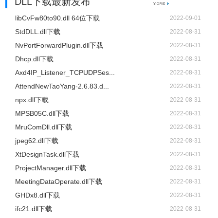
DLL下载最新发布
libCvFw80to90.dll 64位下载
2022-09-01
StdDLL.dll下载
2022-08-31
NvPortForwardPlugin.dll下载
2022-08-31
Dhcp.dll下载
2022-08-31
Axd4IP_Listener_TCPUDPSes...
2022-08-31
AttendNewTaoYang-2.6.83.d...
2022-08-31
npx.dll下载
2022-08-31
MPSB05C.dll下载
2022-08-31
MruComDll.dll下载
2022-08-31
jpeg62.dll下载
2022-08-31
XtDesignTask.dll下载
2022-08-31
ProjectManager.dll下载
2022-08-31
MeetingDataOperate.dll下载
2022-08-31
GHDx8.dll下载
2022-08-31
ifc21.dll下载
2022-08-31