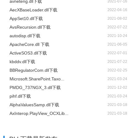
avneteng.dll下载
2021-07-16
AecXBaseLoader.dll下载
2022-04-16
AppSet10.dll下载
2021-08-02
AvsRecursion.dll下载
2022-07-22
autodisp.dll下载
2021-10-24
ApacheCore.dll 下载
2021-06-05
ActiveSOS3.dll下载
2022-07-01
kbddv.dll下载
2021-07-22
BBRegulatorCom.dll下载
2022-02-25
Microsoft.SharePoint.Taxo...
2021-03-24
PMDG_737NGX_3.dll下载
2021-12-02
pihf.dll下载
2021-03-24
AlphaValuesSamp.dll下载
2021-03-18
AxInterop.PlayView_OCXLib...
2021-03-18