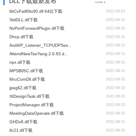
DLL下载最新发布
libCvFw80to90.dll 64位下载
2022-09-01
StdDLL.dll下载
2022-08-31
NvPortForwardPlugin.dll下载
2022-08-31
Dhcp.dll下载
2022-08-31
Axd4IP_Listener_TCPUDPSes...
2022-08-31
AttendNewTaoYang-2.6.83.d...
2022-08-31
npx.dll下载
2022-08-31
MPSB05C.dll下载
2022-08-31
MruComDll.dll下载
2022-08-31
jpeg62.dll下载
2022-08-31
XtDesignTask.dll下载
2022-08-31
ProjectManager.dll下载
2022-08-31
MeetingDataOperate.dll下载
2022-08-31
GHDx8.dll下载
2022-08-31
ifc21.dll下载
2022-08-31