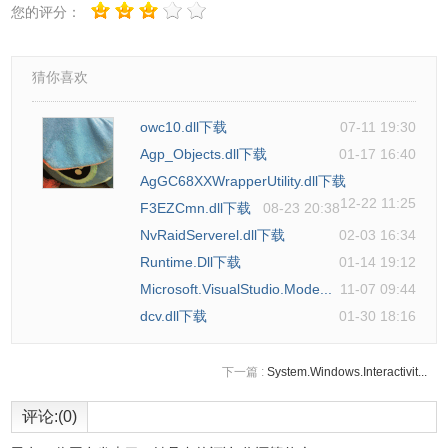
您的评分：
猜你喜欢
owc10.dll下载
07-11 19:30
Agp_Objects.dll下载
01-17 16:40
AgGC68XXWrapperUtility.dll下载
12-22 11:25
F3EZCmn.dll下载
08-23 20:38
NvRaidServerel.dll下载
02-03 16:34
Runtime.Dll下载
01-14 19:12
Microsoft.VisualStudio.Mode...
11-07 09:44
dcv.dll下载
01-30 18:16
下一篇 :
System.Windows.Interactivit...
评论:(0)