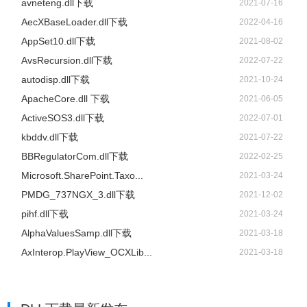
avneteng.dll下载
2021-07-16
AecXBaseLoader.dll下载
2022-04-16
AppSet10.dll下载
2021-08-02
AvsRecursion.dll下载
2022-07-22
autodisp.dll下载
2021-10-24
ApacheCore.dll 下载
2021-06-05
ActiveSOS3.dll下载
2022-07-01
kbddv.dll下载
2021-07-22
BBRegulatorCom.dll下载
2022-02-25
Microsoft.SharePoint.Taxo...
2021-03-24
PMDG_737NGX_3.dll下载
2021-12-02
pihf.dll下载
2021-03-24
AlphaValuesSamp.dll下载
2021-03-18
AxInterop.PlayView_OCXLib...
2021-03-18