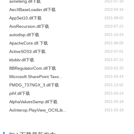
avneteng.dll下载
2021-07-16
AecXBaseLoader.dll下载
2022-04-16
AppSet10.dll下载
2021-08-02
AvsRecursion.dll下载
2022-07-22
autodisp.dll下载
2021-10-24
ApacheCore.dll 下载
2021-06-05
ActiveSOS3.dll下载
2022-07-01
kbddv.dll下载
2021-07-22
BBRegulatorCom.dll下载
2022-02-25
Microsoft.SharePoint.Taxo...
2021-03-24
PMDG_737NGX_3.dll下载
2021-12-02
pihf.dll下载
2021-03-24
AlphaValuesSamp.dll下载
2021-03-18
AxInterop.PlayView_OCXLib...
2021-03-18