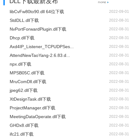
DLL下载最新发布
libCvFw80to90.dll 64位下载
2022-09-01
StdDLL.dll下载
2022-08-31
NvPortForwardPlugin.dll下载
2022-08-31
Dhcp.dll下载
2022-08-31
Axd4IP_Listener_TCPUDPSes...
2022-08-31
AttendNewTaoYang-2.6.83.d...
2022-08-31
npx.dll下载
2022-08-31
MPSB05C.dll下载
2022-08-31
MruComDll.dll下载
2022-08-31
jpeg62.dll下载
2022-08-31
XtDesignTask.dll下载
2022-08-31
ProjectManager.dll下载
2022-08-31
MeetingDataOperate.dll下载
2022-08-31
GHDx8.dll下载
2022-08-31
ifc21.dll下载
2022-08-31