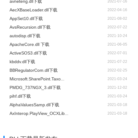
avneteng.dll下载
2021-07-16
AecXBaseLoader.dll下载
2022-04-16
AppSet10.dll下载
2021-08-02
AvsRecursion.dll下载
2022-07-22
autodisp.dll下载
2021-10-24
ApacheCore.dll 下载
2021-06-05
ActiveSOS3.dll下载
2022-07-01
kbddv.dll下载
2021-07-22
BBRegulatorCom.dll下载
2022-02-25
Microsoft.SharePoint.Taxo...
2021-03-24
PMDG_737NGX_3.dll下载
2021-12-02
pihf.dll下载
2021-03-24
AlphaValuesSamp.dll下载
2021-03-18
AxInterop.PlayView_OCXLib...
2021-03-18