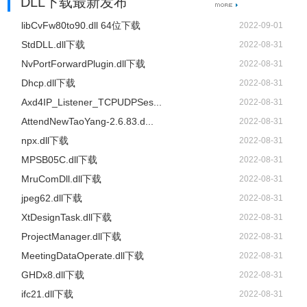
DLL下载最新发布
libCvFw80to90.dll 64位下载
2022-09-01
StdDLL.dll下载
2022-08-31
NvPortForwardPlugin.dll下载
2022-08-31
Dhcp.dll下载
2022-08-31
Axd4IP_Listener_TCPUDPSes...
2022-08-31
AttendNewTaoYang-2.6.83.d...
2022-08-31
npx.dll下载
2022-08-31
MPSB05C.dll下载
2022-08-31
MruComDll.dll下载
2022-08-31
jpeg62.dll下载
2022-08-31
XtDesignTask.dll下载
2022-08-31
ProjectManager.dll下载
2022-08-31
MeetingDataOperate.dll下载
2022-08-31
GHDx8.dll下载
2022-08-31
ifc21.dll下载
2022-08-31