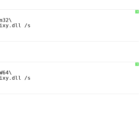
?
m32\
ixy.dll /s
?
W64\
ixy.dll /s