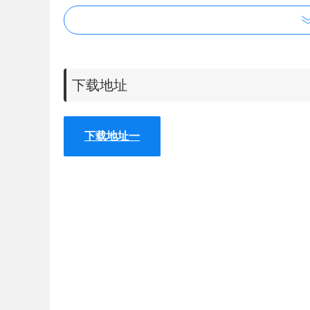
下载地址
下载地址一