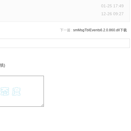
01-25 17:49
12-26 09:27
下一篇 :
smMsgTblEvents6.2.0.860.dll下载
填)