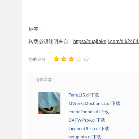
标签：
转载必须注明来自：
https://huajiakeji.com/dll/2464
您的评分：
猜你喜欢
Tens115.dll下载
MWorksMechanics.dll下载
canac2sends.dll下载
DAFWiProv.dll下载
LicenseUI.zip.dll下载
setupInfo.dll下载