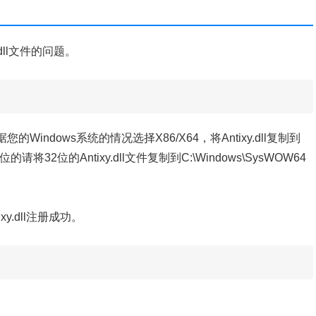
.dll文件的问题。
您的Windows系统的情况选择X86/X64，将Antixy.dll复制到
的请将32位的Antixy.dll文件复制到C:\Windows\SysWOW64
xy.dll注册成功。