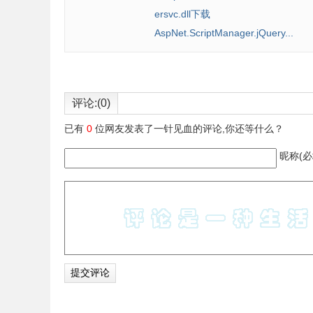
ersvc.dll下载
AspNet.ScriptManager.jQuery...
评论:(0)
已有
0
位网友发表了一针见血的评论,你还等什么？
昵称(必