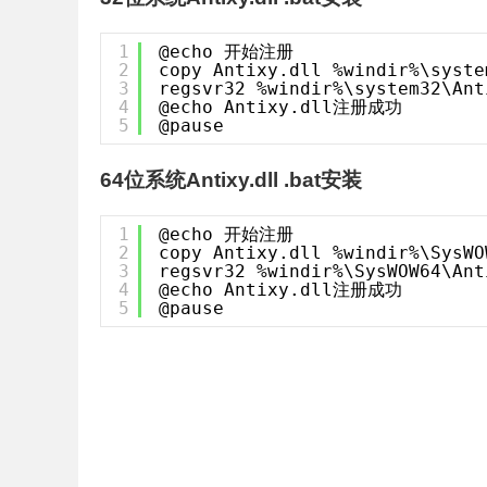
1
@echo 开始注册
2
copy Antixy.dll %windir%\syste
3
regsvr32 %windir%\system32\Ant
4
@echo Antixy.dll注册成功
5
@pause
64位系统Antixy.dll .bat安装
1
@echo 开始注册
2
copy Antixy.dll %windir%\SysWO
3
regsvr32 %windir%\SysWOW64\Ant
4
@echo Antixy.dll注册成功
5
@pause