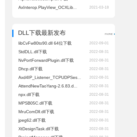
AxInterop.PlayView_OCXLib...
2021-03-18
DLL下载最新发布
libCvFw80to90.dll 64位下载
2022-09-01
StdDLL.dll下载
2022-08-31
NvPortForwardPlugin.dll下载
2022-08-31
Dhcp.dll下载
2022-08-31
Axd4IP_Listener_TCPUDPSes...
2022-08-31
AttendNewTaoYang-2.6.83.d...
2022-08-31
npx.dll下载
2022-08-31
MPSB05C.dll下载
2022-08-31
MruComDll.dll下载
2022-08-31
jpeg62.dll下载
2022-08-31
XtDesignTask.dll下载
2022-08-31