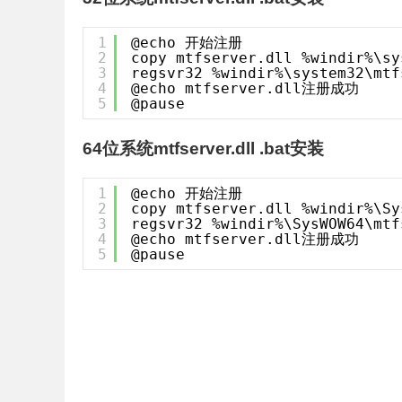
1
@echo 开始注册
2
copy mtfserver.dll %windir%\sy
3
regsvr32 %windir%\system32\mtf
4
@echo mtfserver.dll注册成功
5
@pause
64位系统mtfserver.dll .bat安装
1
@echo 开始注册
2
copy mtfserver.dll %windir%\Sy
3
regsvr32 %windir%\SysWOW64\mtf
4
@echo mtfserver.dll注册成功
5
@pause