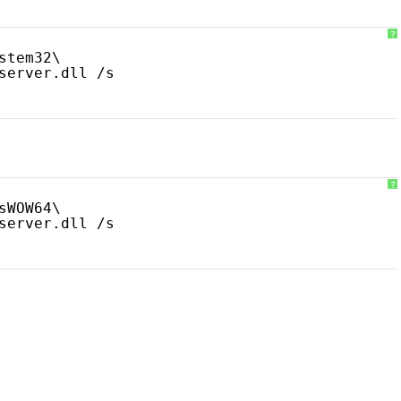
?
stem32\
server.dll /s
?
sWOW64\
server.dll /s