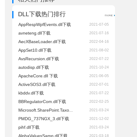
DLL下载热门排行
AppRespWpfEvents.dll下载
2021-07-05
avneteng.dll下载
2021-07-16
AecXBaseLoader.dll下载
2022-04-16
AppSet10.dll下载
2021-08-02
AvsRecursion.dll下载
2022-07-22
autodisp.dll下载
2021-10-24
ApacheCore.dll 下载
2021-06-05
ActiveSOS3.dll下载
2022-07-01
kbddv.dll下载
2021-07-22
BBRegulatorCom.dll下载
2022-02-25
Microsoft.SharePoint.Taxo...
2021-03-24
PMDG_737NGX_3.dll下载
2021-12-02
pihf.dll下载
2021-03-24
AlphaValuesSamp.dll下载
2021-03-18