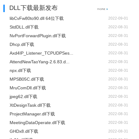
DLL下载最新发布
libCvFw80to90.dll 64位下载
2022-09-01
StdDLL.dll下载
2022-08-31
NvPortForwardPlugin.dll下载
2022-08-31
Dhcp.dll下载
2022-08-31
Axd4IP_Listener_TCPUDPSes...
2022-08-31
AttendNewTaoYang-2.6.83.d...
2022-08-31
npx.dll下载
2022-08-31
MPSB05C.dll下载
2022-08-31
MruComDll.dll下载
2022-08-31
jpeg62.dll下载
2022-08-31
XtDesignTask.dll下载
2022-08-31
ProjectManager.dll下载
2022-08-31
MeetingDataOperate.dll下载
2022-08-31
GHDx8.dll下载
2022-08-31