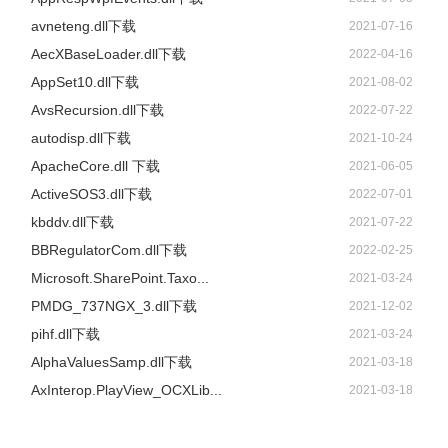
avneteng.dll下载
2021-07-16
AecXBaseLoader.dll下载
2022-04-16
AppSet10.dll下载
2021-08-02
AvsRecursion.dll下载
2022-07-22
autodisp.dll下载
2021-10-24
ApacheCore.dll 下载
2021-06-05
ActiveSOS3.dll下载
2022-07-01
kbddv.dll下载
2021-07-22
BBRegulatorCom.dll下载
2022-02-25
Microsoft.SharePoint.Taxo...
2021-03-24
PMDG_737NGX_3.dll下载
2021-12-02
pihf.dll下载
2021-03-24
AlphaValuesSamp.dll下载
2021-03-18
AxInterop.PlayView_OCXLib...
2021-03-18