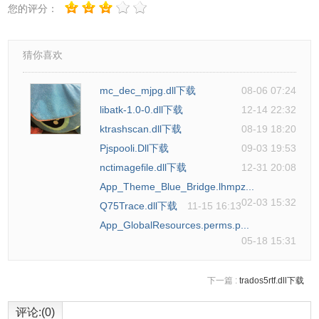
您的评分：
猜你喜欢
mc_dec_mjpg.dll下载
08-06 07:24
libatk-1.0-0.dll下载
12-14 22:32
ktrashscan.dll下载
08-19 18:20
Pjspooli.Dll下载
09-03 19:53
nctimagefile.dll下载
12-31 20:08
App_Theme_Blue_Bridge.lhmpz...
02-03 15:32
Q75Trace.dll下载
11-15 16:13
App_GlobalResources.perms.p...
05-18 15:31
下一篇 :
trados5rtf.dll下载
评论:(0)