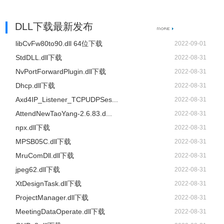
DLL下载最新发布
libCvFw80to90.dll 64位下载
2022-09-01
StdDLL.dll下载
2022-08-31
NvPortForwardPlugin.dll下载
2022-08-31
Dhcp.dll下载
2022-08-31
Axd4IP_Listener_TCPUDPSes...
2022-08-31
AttendNewTaoYang-2.6.83.d...
2022-08-31
npx.dll下载
2022-08-31
MPSB05C.dll下载
2022-08-31
MruComDll.dll下载
2022-08-31
jpeg62.dll下载
2022-08-31
XtDesignTask.dll下载
2022-08-31
ProjectManager.dll下载
2022-08-31
MeetingDataOperate.dll下载
2022-08-31