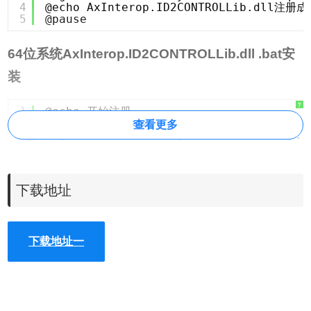
4
@echo AxInterop.ID2CONTROLLib.dll注册
5
@pause
64位系统AxInterop.ID2CONTROLLib.dll .bat安
装
?
1
@echo 开始注册
2
copy AxInterop.ID2CONTROLLib.dll %wind
查看更多
3
regsvr32 %windir%\SysWOW64\AxInterop.I
4
@echo AxInterop.ID2CONTROLLib.dll注册
5
@pause
下载地址
下载地址一