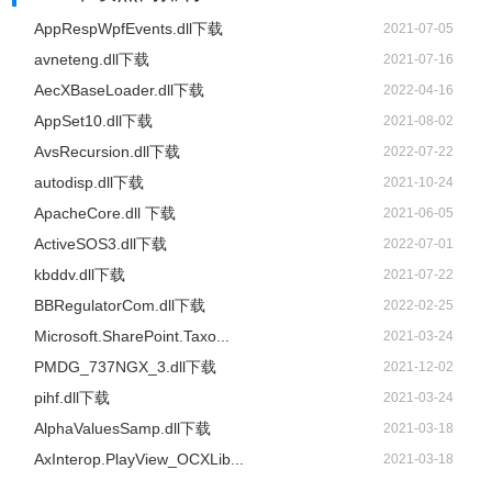
AppRespWpfEvents.dll下载
2021-07-05
avneteng.dll下载
2021-07-16
AecXBaseLoader.dll下载
2022-04-16
AppSet10.dll下载
2021-08-02
AvsRecursion.dll下载
2022-07-22
autodisp.dll下载
2021-10-24
ApacheCore.dll 下载
2021-06-05
ActiveSOS3.dll下载
2022-07-01
kbddv.dll下载
2021-07-22
BBRegulatorCom.dll下载
2022-02-25
Microsoft.SharePoint.Taxo...
2021-03-24
PMDG_737NGX_3.dll下载
2021-12-02
pihf.dll下载
2021-03-24
AlphaValuesSamp.dll下载
2021-03-18
AxInterop.PlayView_OCXLib...
2021-03-18