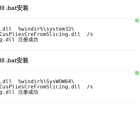
ll .bat安装
?
.dll  %windir%\system32\
CusPliesCreFromSlicing.dll  /s
ing.dll 注册成功
ll .bat安装
?
.dll  %windir%\SysWOW64\
CusPliesCreFromSlicing.dll  /s
ing.dll 注册成功