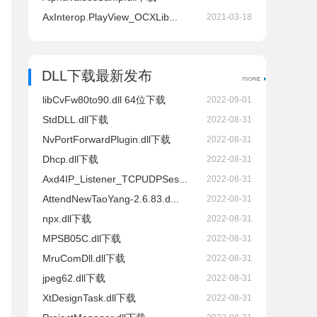
AxInterop.PlayView_OCXLib...
2021-03-18
DLL下载最新发布
libCvFw80to90.dll 64位下载
2022-09-01
StdDLL.dll下载
2022-08-31
NvPortForwardPlugin.dll下载
2022-08-31
Dhcp.dll下载
2022-08-31
Axd4IP_Listener_TCPUDPSes...
2022-08-31
AttendNewTaoYang-2.6.83.d...
2022-08-31
npx.dll下载
2022-08-31
MPSB05C.dll下载
2022-08-31
MruComDll.dll下载
2022-08-31
jpeg62.dll下载
2022-08-31
XtDesignTask.dll下载
2022-08-31