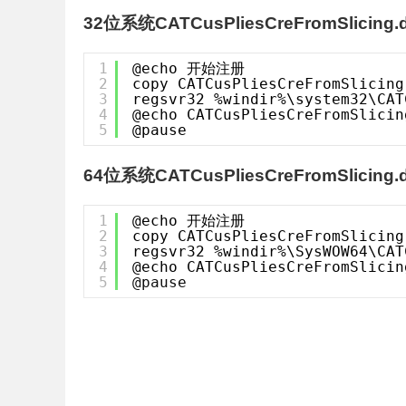
32位系统CATCusPliesCreFromSlicing.d
1
@echo 开始注册
2
copy CATCusPliesCreFromSlicing
3
regsvr32 %windir%\system32\CAT
4
@echo CATCusPliesCreFromSlic
5
@pause
64位系统CATCusPliesCreFromSlicing.d
1
@echo 开始注册
2
copy CATCusPliesCreFromSlicing
3
regsvr32 %windir%\SysWOW64\CAT
4
@echo CATCusPliesCreFromSlic
5
@pause