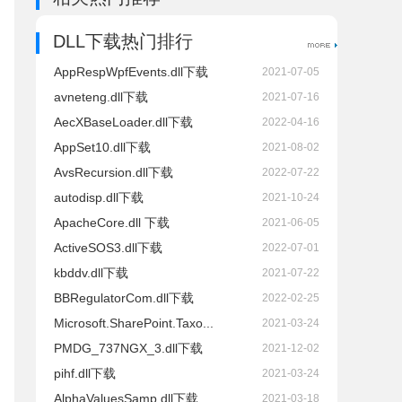
DLL下载热门排行
AppRespWpfEvents.dll下载
2021-07-05
avneteng.dll下载
2021-07-16
AecXBaseLoader.dll下载
2022-04-16
AppSet10.dll下载
2021-08-02
AvsRecursion.dll下载
2022-07-22
autodisp.dll下载
2021-10-24
ApacheCore.dll 下载
2021-06-05
ActiveSOS3.dll下载
2022-07-01
kbddv.dll下载
2021-07-22
BBRegulatorCom.dll下载
2022-02-25
Microsoft.SharePoint.Taxo...
2021-03-24
PMDG_737NGX_3.dll下载
2021-12-02
pihf.dll下载
2021-03-24
AlphaValuesSamp.dll下载
2021-03-18