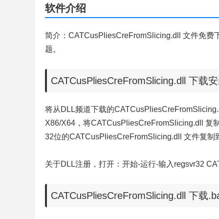
软件介绍
简介：CATCusPliesCreFromSlicing.dll 文件免
题。
CATCusPliesCreFromSlicing.dll 
将从DLL频道下载的CATCusPliesCreFromSli
X86/X64，将CATCusPliesCreFromSlicing
32位的CATCusPliesCreFromSlicing.dll 文件
关于DLL注册，打开：开始-运行-输入regsvr32 CATCus
CATCusPliesCreFromSlicing.dll 下