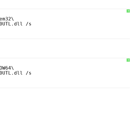
?
em32\
0UTL.dll /s
?
OW64\
0UTL.dll /s