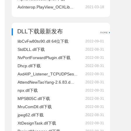
AxInterop.PlayView_OCXLib...
2021-03-18
DLL下载最新发布
libCvFw80to90.dll 64位下载
2022-09-01
StdDLL.dll下载
2022-08-31
NvPortForwardPlugin.dll下载
2022-08-31
Dhcp.dll下载
2022-08-31
Axd4IP_Listener_TCPUDPSes...
2022-08-31
AttendNewTaoYang-2.6.83.d...
2022-08-31
npx.dll下载
2022-08-31
MPSB05C.dll下载
2022-08-31
MruComDll.dll下载
2022-08-31
jpeg62.dll下载
2022-08-31
XtDesignTask.dll下载
2022-08-31