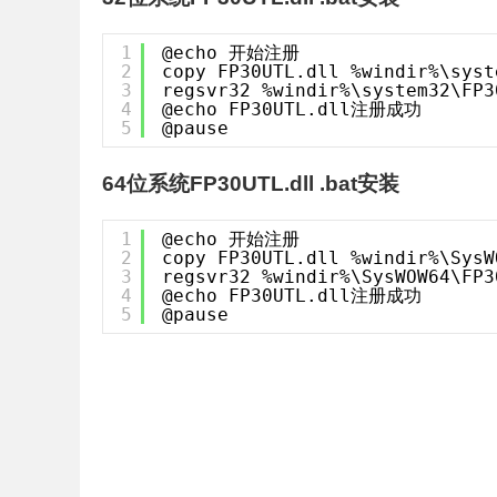
1
@echo 开始注册
2
copy FP30UTL.dll %windir%\syst
3
regsvr32 %windir%\system32\FP3
4
@echo FP30UTL.dll注册成功
5
@pause
64位系统FP30UTL.dll .bat安装
1
@echo 开始注册
2
copy FP30UTL.dll %windir%\SysW
3
regsvr32 %windir%\SysWOW64\FP3
4
@echo FP30UTL.dll注册成功
5
@pause