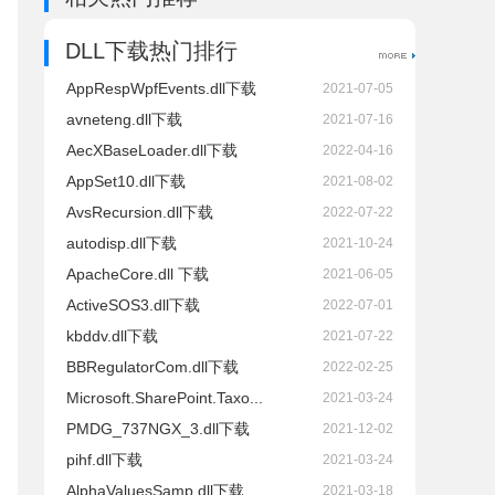
DLL下载热门排行
AppRespWpfEvents.dll下载
2021-07-05
avneteng.dll下载
2021-07-16
AecXBaseLoader.dll下载
2022-04-16
AppSet10.dll下载
2021-08-02
AvsRecursion.dll下载
2022-07-22
autodisp.dll下载
2021-10-24
ApacheCore.dll 下载
2021-06-05
ActiveSOS3.dll下载
2022-07-01
kbddv.dll下载
2021-07-22
BBRegulatorCom.dll下载
2022-02-25
Microsoft.SharePoint.Taxo...
2021-03-24
PMDG_737NGX_3.dll下载
2021-12-02
pihf.dll下载
2021-03-24
AlphaValuesSamp.dll下载
2021-03-18