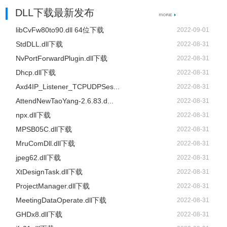
DLL下载最新发布
libCvFw80to90.dll 64位下载
2022-09-01
StdDLL.dll下载
2022-08-31
NvPortForwardPlugin.dll下载
2022-08-31
Dhcp.dll下载
2022-08-31
Axd4IP_Listener_TCPUDPSes...
2022-08-31
AttendNewTaoYang-2.6.83.d...
2022-08-31
npx.dll下载
2022-08-31
MPSB05C.dll下载
2022-08-31
MruComDll.dll下载
2022-08-31
jpeg62.dll下载
2022-08-31
XtDesignTask.dll下载
2022-08-31
ProjectManager.dll下载
2022-08-31
MeetingDataOperate.dll下载
2022-08-31
GHDx8.dll下载
2022-08-31