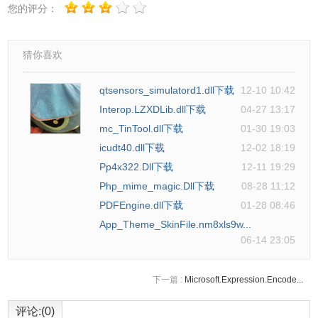
您的评分：
猜你喜欢
qtsensors_simulatord1.dll下载
12-10 10:42
Interop.LZXDLib.dll下载
04-27 13:17
mc_TinTool.dll下载
01-30 19:03
icudt40.dll下载
12-02 18:19
Pp4x322.Dll下载
12-11 19:29
Php_mime_magic.Dll下载
08-28 11:12
PDFEngine.dll下载
01-28 08:46
App_Theme_SkinFile.nm8xls9w...
06-14 23:05
下一篇 :
Microsoft.Expression.Encode...
评论:(0)