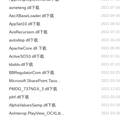
avneteng.dll下载
2021-07-16
AecXBaseLoader.dll下载
2022-04-16
AppSet10.dll下载
2021-08-02
AvsRecursion.dll下载
2022-07-22
autodisp.dll下载
2021-10-24
ApacheCore.dll 下载
2021-06-05
ActiveSOS3.dll下载
2022-07-01
kbddv.dll下载
2021-07-22
BBRegulatorCom.dll下载
2022-02-25
Microsoft.SharePoint.Taxo...
2021-03-24
PMDG_737NGX_3.dll下载
2021-12-02
pihf.dll下载
2021-03-24
AlphaValuesSamp.dll下载
2021-03-18
AxInterop.PlayView_OCXLib...
2021-03-18