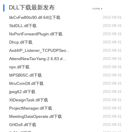
DLL下载最新发布
libCvFw80to90.dll 64位下载
2022-09-01
StdDLL.dll下载
2022-08-31
NvPortForwardPlugin.dll下载
2022-08-31
Dhcp.dll下载
2022-08-31
Axd4IP_Listener_TCPUDPSes...
2022-08-31
AttendNewTaoYang-2.6.83.d...
2022-08-31
npx.dll下载
2022-08-31
MPSB05C.dll下载
2022-08-31
MruComDll.dll下载
2022-08-31
jpeg62.dll下载
2022-08-31
XtDesignTask.dll下载
2022-08-31
ProjectManager.dll下载
2022-08-31
MeetingDataOperate.dll下载
2022-08-31
GHDx8.dll下载
2022-08-31