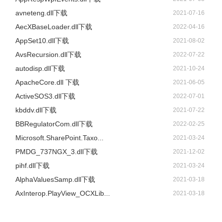
avneteng.dll下载
2021-07-16
AecXBaseLoader.dll下载
2022-04-16
AppSet10.dll下载
2021-08-02
AvsRecursion.dll下载
2022-07-22
autodisp.dll下载
2021-10-24
ApacheCore.dll 下载
2021-06-05
ActiveSOS3.dll下载
2022-07-01
kbddv.dll下载
2021-07-22
BBRegulatorCom.dll下载
2022-02-25
Microsoft.SharePoint.Taxo...
2021-03-24
PMDG_737NGX_3.dll下载
2021-12-02
pihf.dll下载
2021-03-24
AlphaValuesSamp.dll下载
2021-03-18
AxInterop.PlayView_OCXLib...
2021-03-18