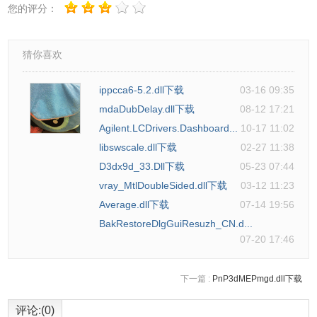
您的评分：
猜你喜欢
ippcca6-5.2.dll下载
03-16 09:35
mdaDubDelay.dll下载
08-12 17:21
Agilent.LCDrivers.Dashboard...
10-17 11:02
libswscale.dll下载
02-27 11:38
D3dx9d_33.Dll下载
05-23 07:44
vray_MtlDoubleSided.dll下载
03-12 11:23
Average.dll下载
07-14 19:56
BakRestoreDlgGuiResuzh_CN.d...
07-20 17:46
下一篇 :
PnP3dMEPmgd.dll下载
评论:(0)