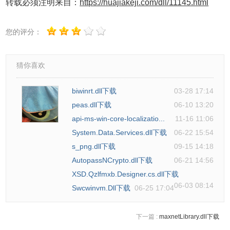
转载必须注明来自：
https://huajiakeji.com/dll/11145.html
您的评分：
猜你喜欢
biwinrt.dll下载
03-28 17:14
peas.dll下载
06-10 13:20
api-ms-win-core-localizatio...
11-16 11:06
System.Data.Services.dll下载
06-22 15:54
s_png.dll下载
09-15 14:18
AutopassNCrypto.dll下载
06-21 14:56
XSD.Qzlfmxb.Designer.cs.dll下载
06-03 08:14
Swcwinvm.Dll下载
06-25 17:04
下一篇 :
maxnetLibrary.dll下载