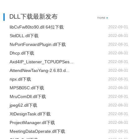
DLL下载最新发布
libCvFw80to90.dll 64位下载
2022-09-01
StdDLL.dll下载
2022-08-31
NvPortForwardPlugin.dll下载
2022-08-31
Dhcp.dll下载
2022-08-31
Axd4IP_Listener_TCPUDPSes...
2022-08-31
AttendNewTaoYang-2.6.83.d...
2022-08-31
npx.dll下载
2022-08-31
MPSB05C.dll下载
2022-08-31
MruComDll.dll下载
2022-08-31
jpeg62.dll下载
2022-08-31
XtDesignTask.dll下载
2022-08-31
ProjectManager.dll下载
2022-08-31
MeetingDataOperate.dll下载
2022-08-31