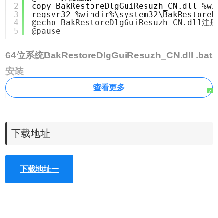
2
copy BakRestoreDlgGuiResuzh_CN.dll %wi
3
regsvr32 %windir%\system32\BakRestoreD
4
@echo BakRestoreDlgGuiResuzh_CN.dll注
5
@pause
64位系统BakRestoreDlgGuiResuzh_CN.dll .bat
安装
查看更多
?
1
@echo 开始注册
2
copy BakRestoreDlgGuiResuzh_CN.dll %wi
3
regsvr32 %windir%\SysWOW64\BakRestoreD
4
@echo BakRestoreDlgGuiResuzh_CN.dll注
5
@pause
下载地址
下载地址一