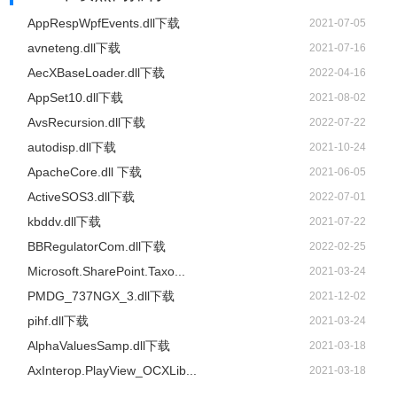
AppRespWpfEvents.dll下载
2021-07-05
avneteng.dll下载
2021-07-16
AecXBaseLoader.dll下载
2022-04-16
AppSet10.dll下载
2021-08-02
AvsRecursion.dll下载
2022-07-22
autodisp.dll下载
2021-10-24
ApacheCore.dll 下载
2021-06-05
ActiveSOS3.dll下载
2022-07-01
kbddv.dll下载
2021-07-22
BBRegulatorCom.dll下载
2022-02-25
Microsoft.SharePoint.Taxo...
2021-03-24
PMDG_737NGX_3.dll下载
2021-12-02
pihf.dll下载
2021-03-24
AlphaValuesSamp.dll下载
2021-03-18
AxInterop.PlayView_OCXLib...
2021-03-18