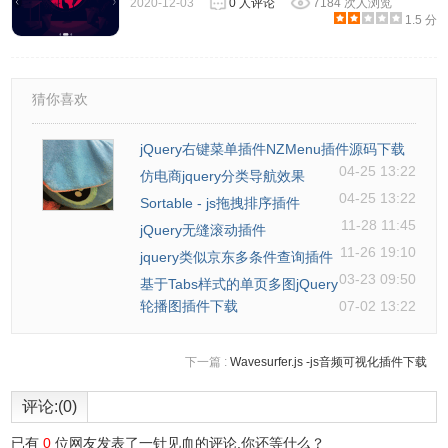
2020-12-03
0 人评论
7184 次人浏览
1.5 分
猜你喜欢
jQuery右键菜单插件NZMenu插件源码下载
04-25 13:22
仿电商jquery分类导航效果
04-25 13:22
Sortable - js拖拽排序插件
11-28 11:45
jQuery无缝滚动插件
11-26 19:10
jquery类似京东多条件查询插件
03-23 09:50
基于Tabs样式的单页多图jQuery
轮播图插件下载
07-02 13:22
下一篇 :
Wavesurfer.js -js音频可视化插件下载
评论:(0)
已有
0
位网友发表了一针见血的评论,你还等什么？