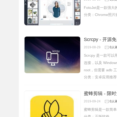
FotoJet是一款
分类：
Chrome照
Scrcpy - 
2019-08-29
0人
Scrcpy 是一款可以
连接，以及 Windo
root，但需要 adb 
分类：
安卓应用推荐
蜜蜂剪辑 - 
2019-09-24
0人
蜜蜂剪辑是一款简单
分类：
正版软件