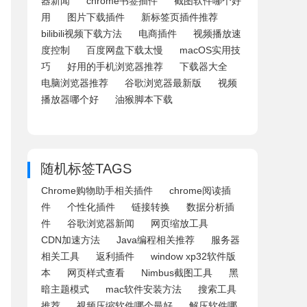
器新闻
chrome书签插件
截图软件哪个好
用
图片下载插件
新标签页插件推荐
bilibili视频下载方法
电商插件
视频播放速
度控制
百度网盘下载太慢
macOS实用技
巧
好用的手机浏览器推荐
下载器大全
电脑浏览器推荐
谷歌浏览器最新版
视频
播放器哪个好
油猴脚本下载
随机标签TAGS
Chrome购物助手相关插件
chrome阅读插
件
个性化插件
链接转换
数据分析插
件
谷歌浏览器新闻
网页缩放工具
CDN加速方法
Java编程相关推荐
服务器
相关工具
返利插件
window xp32软件版
本
网页样式查看
Nimbus截图工具
黑
暗主题模式
mac软件安装方法
搜索工具
推荐
视频压缩软件哪个最好
解压软件哪