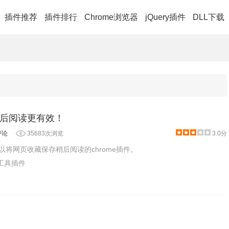
插件推荐
插件排行
Chrome浏览器
jQuery插件
DLL下载
:让稍后阅读更有效！
评论
35683次浏览
3.0分
一款可以将网页收藏保存稍后阅读的chrome插件。
产工具插件