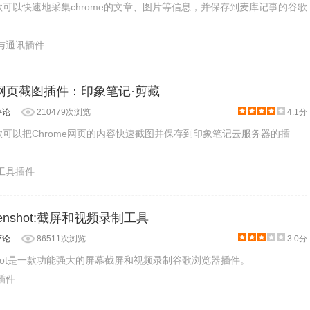
款可以快速地采集chrome的文章、图片等信息，并保存到麦库记事的谷歌
交与通讯插件
器网页截图插件：印象笔记·剪藏
评论
210479次浏览
4.1分
款可以把Chrome网页的内容快速截图并保存到印象笔记云服务器的插
产工具插件
reenshot:截屏和视频录制工具
评论
86511次浏览
3.0分
eenshot是一款功能强大的屏幕截屏和视频录制谷歌浏览器插件。
客插件